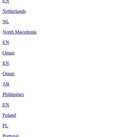
EN
Netherlands
NL
North Macedonia
EN
Oman
EN
Oman
AR
Philippines
EN
Poland
PL
Portugal