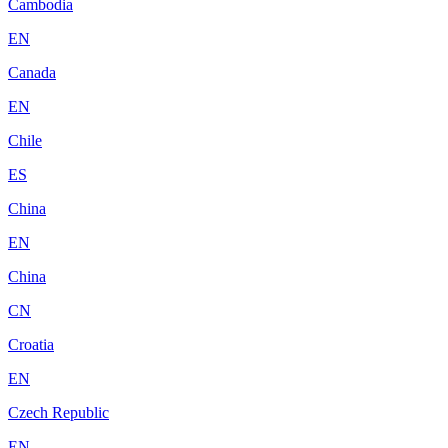
Cambodia
EN
Canada
EN
Chile
ES
China
EN
China
CN
Croatia
EN
Czech Republic
EN