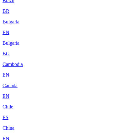
Brazil
BR
Bulgaria
EN
Bulgaria
BG
Cambodia
EN
Canada
EN
Chile
ES
China
EN