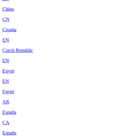
China
CN
Croatia
EN
Czech Republic
EN
Egypt
EN
Egypt
AR
España
CA
España