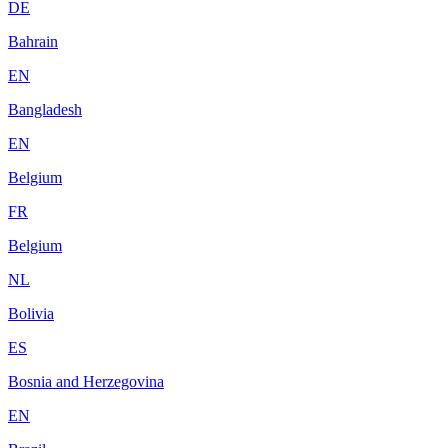
DE
Bahrain
EN
Bangladesh
EN
Belgium
FR
Belgium
NL
Bolivia
ES
Bosnia and Herzegovina
EN