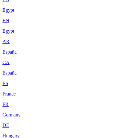
Egypt
EN
Egypt
AR
España
CA
España
ES
France
FR
Germany
DE
Hungary