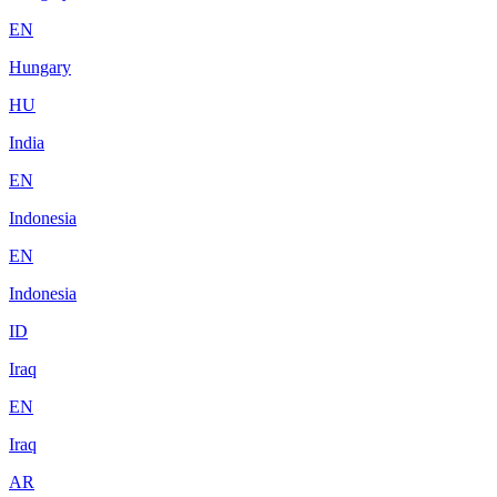
EN
Hungary
HU
India
EN
Indonesia
EN
Indonesia
ID
Iraq
EN
Iraq
AR