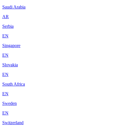
Saudi Arabia
AR
Serbia
EN
Singapore
EN
Slovakia
EN
South Africa
EN
Sweden
EN
Switzerland