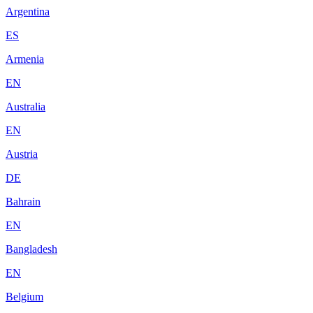
Argentina
ES
Armenia
EN
Australia
EN
Austria
DE
Bahrain
EN
Bangladesh
EN
Belgium