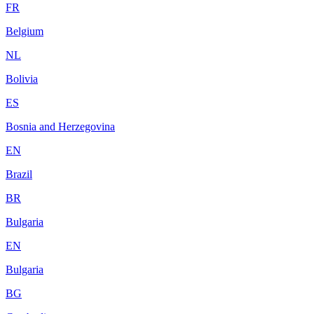
FR
Belgium
NL
Bolivia
ES
Bosnia and Herzegovina
EN
Brazil
BR
Bulgaria
EN
Bulgaria
BG