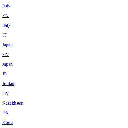
Italy
EN
Italy
IT
Japan
EN
Japan
JP
Jordan
EN
Kazakhstan
EN
Korea