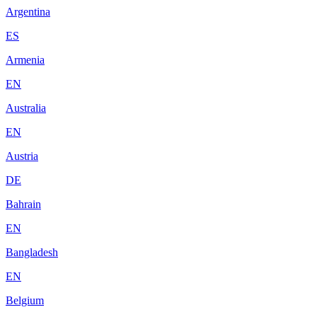
Argentina
ES
Armenia
EN
Australia
EN
Austria
DE
Bahrain
EN
Bangladesh
EN
Belgium