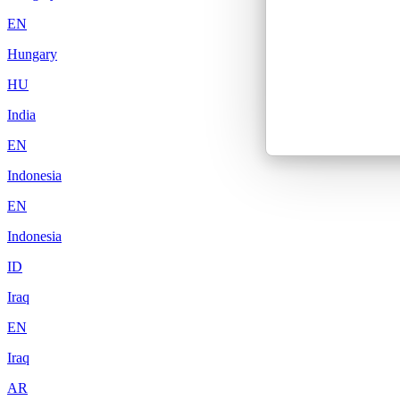
EN
Hungary
HU
India
EN
Indonesia
EN
Indonesia
ID
Iraq
EN
Iraq
AR