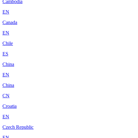
Cambodia
EN
Canada
EN
Chile
ES
China
EN
China
CN
Croatia
EN
Czech Republic
EN