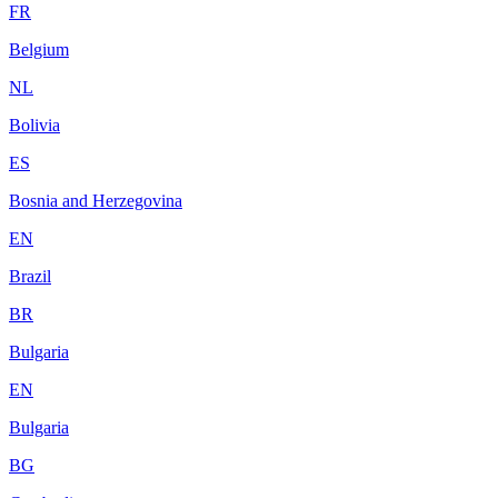
FR
Belgium
NL
Bolivia
ES
Bosnia and Herzegovina
EN
Brazil
BR
Bulgaria
EN
Bulgaria
BG