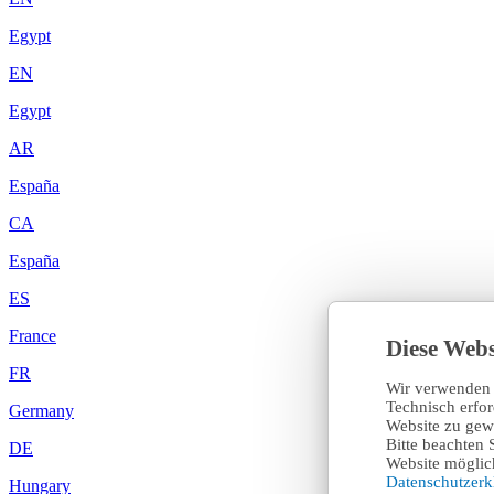
Egypt
EN
Egypt
AR
España
CA
España
ES
France
Diese Webs
FR
Wir verwenden 
Technisch erfo
Germany
Website zu gewä
Bitte beachten 
DE
Website möglich
Datenschutzer
Hungary