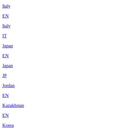
Italy
EN
Italy
IT
Japan
EN
Japan
JP
Jordan
EN
Kazakhstan
EN
Korea