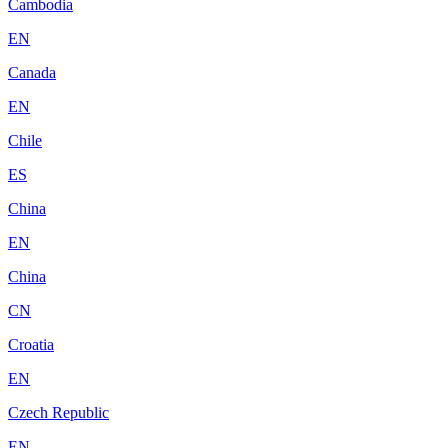
Cambodia
EN
Canada
EN
Chile
ES
China
EN
China
CN
Croatia
EN
Czech Republic
EN