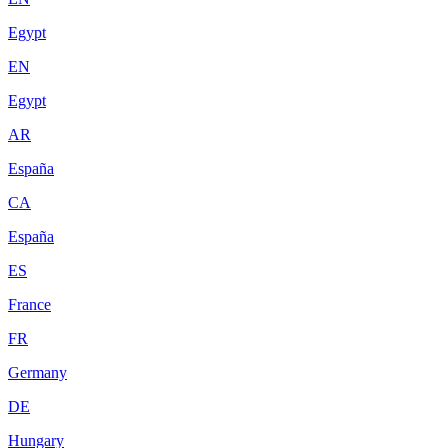
Egypt
EN
Egypt
AR
España
CA
España
ES
France
FR
Germany
DE
Hungary