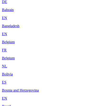
DE
Bahrain
EN
Bangladesh
EN
Belgium
FR
Belgium
NL
Bolivia
ES
Bosnia and Herzegovina
EN