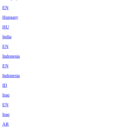
EN
Hungary
HU
India
EN
Indonesia
EN
Indonesia
ID
Iraq
EN
Iraq
AR