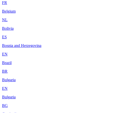
FR
Belgium
NL
Bolivia
ES
Bosnia and Herzegovina
EN
Brazil
BR
Bulgaria
EN
Bulgaria
BG