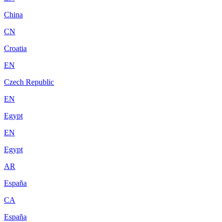
China
CN
Croatia
EN
Czech Republic
EN
Egypt
EN
Egypt
AR
España
CA
España