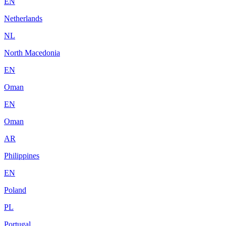
EN
Netherlands
NL
North Macedonia
EN
Oman
EN
Oman
AR
Philippines
EN
Poland
PL
Portugal