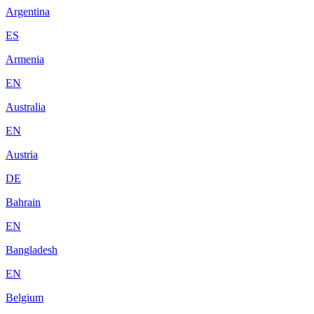
Argentina
ES
Armenia
EN
Australia
EN
Austria
DE
Bahrain
EN
Bangladesh
EN
Belgium