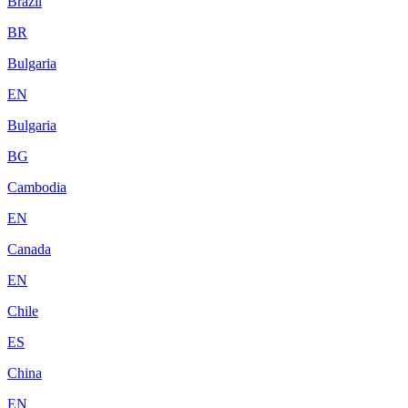
Brazil
BR
Bulgaria
EN
Bulgaria
BG
Cambodia
EN
Canada
EN
Chile
ES
China
EN