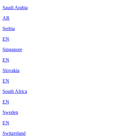
Saudi Arabia
AR
Serbia
EN
Singapore
EN
Slovakia
EN
South Africa
EN
Sweden
EN
Switzerland