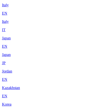
Italy
EN
Italy
IT
Japan
EN
Japan
JP
Jordan
EN
Kazakhstan
EN
Korea