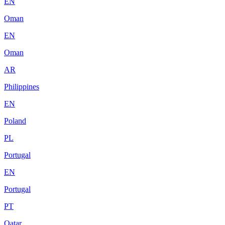
EN
Oman
EN
Oman
AR
Philippines
EN
Poland
PL
Portugal
EN
Portugal
PT
Qatar