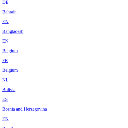
DE
Bahrain
EN
Bangladesh
EN
Belgium
FR
Belgium
NL
Bolivia
ES
Bosnia and Herzegovina
EN