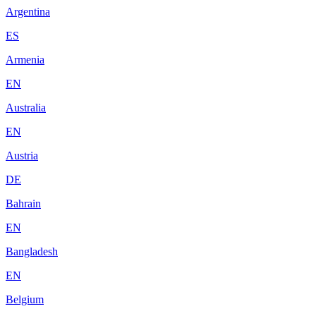
Argentina
ES
Armenia
EN
Australia
EN
Austria
DE
Bahrain
EN
Bangladesh
EN
Belgium