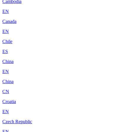
Cambodia
EN
Canada
EN
Chile
ES
China
EN
China
CN
Croatia
EN
Czech Republic
EN