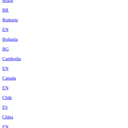
Brazil
BR
Bulgaria
EN
Bulgaria
BG
Cambodia
EN
Canada
EN
Chile
ES
China
EN