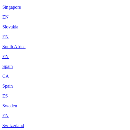
Singapore
EN
Slovakia
EN
South Africa
EN
Spain
CA
Spain
ES
Sweden
EN
Switzerland