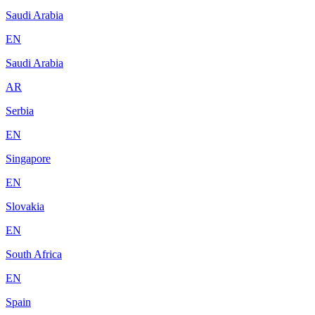
Saudi Arabia
EN
Saudi Arabia
AR
Serbia
EN
Singapore
EN
Slovakia
EN
South Africa
EN
Spain