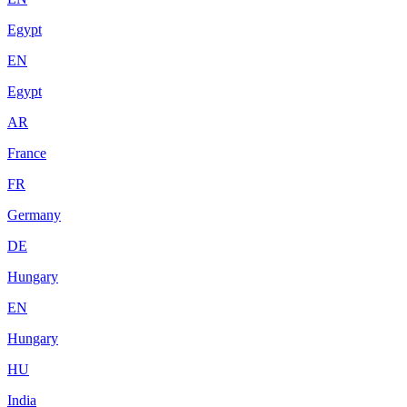
Egypt
EN
Egypt
AR
France
FR
Germany
DE
Hungary
EN
Hungary
HU
India