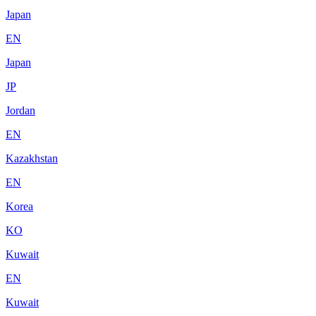
Japan
EN
Japan
JP
Jordan
EN
Kazakhstan
EN
Korea
KO
Kuwait
EN
Kuwait