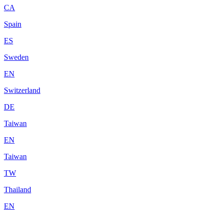
CA
Spain
ES
Sweden
EN
Switzerland
DE
Taiwan
EN
Taiwan
TW
Thailand
EN