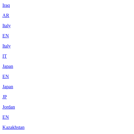
Iraq
AR
Italy
EN
Italy
IT
Japan
EN
Japan
JP
Jordan
EN
Kazakhstan