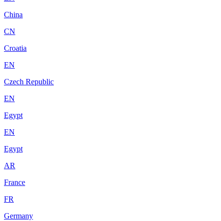
China
CN
Croatia
EN
Czech Republic
EN
Egypt
EN
Egypt
AR
France
FR
Germany