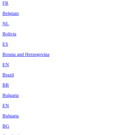
FR
Belgium
NL
Bolivia
ES
Bosnia and Herzegovina
EN
Brazil
BR
Bulgaria
EN
Bulgaria
BG