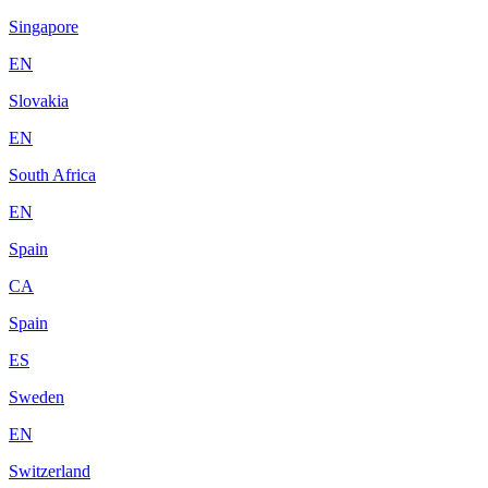
Singapore
EN
Slovakia
EN
South Africa
EN
Spain
CA
Spain
ES
Sweden
EN
Switzerland