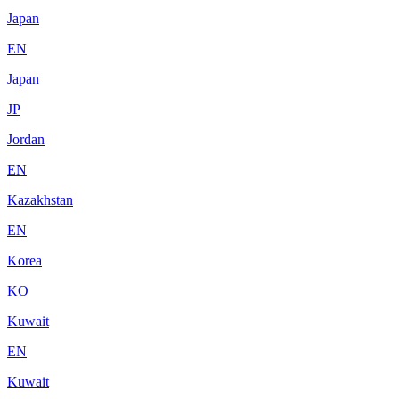
Japan
EN
Japan
JP
Jordan
EN
Kazakhstan
EN
Korea
KO
Kuwait
EN
Kuwait