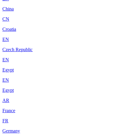
China
CN
Croatia
EN
Czech Republic
EN
Egypt
EN
Egypt
AR
France
FR
Germany