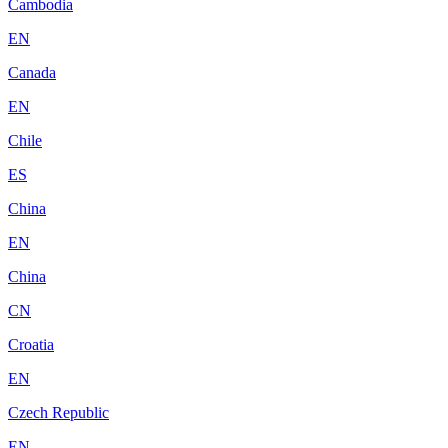
Cambodia
EN
Canada
EN
Chile
ES
China
EN
China
CN
Croatia
EN
Czech Republic
EN