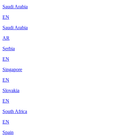
Saudi Arabia
EN
Saudi Arabia
AR
Serbia
EN
Singapore
EN
Slovakia
EN
South Africa
EN
Spain