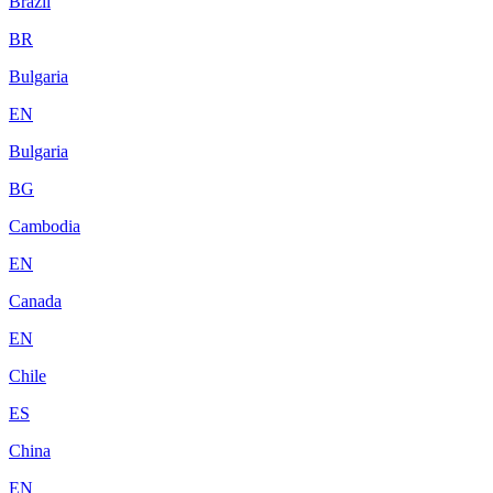
Brazil
BR
Bulgaria
EN
Bulgaria
BG
Cambodia
EN
Canada
EN
Chile
ES
China
EN