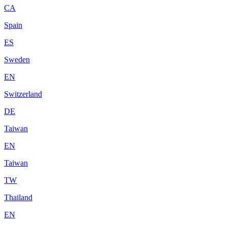
CA
Spain
ES
Sweden
EN
Switzerland
DE
Taiwan
EN
Taiwan
TW
Thailand
EN