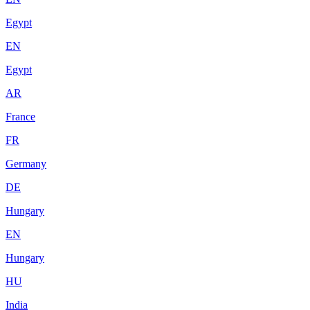
Egypt
EN
Egypt
AR
France
FR
Germany
DE
Hungary
EN
Hungary
HU
India