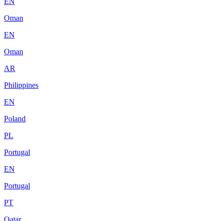
EN
Oman
EN
Oman
AR
Philippines
EN
Poland
PL
Portugal
EN
Portugal
PT
Qatar