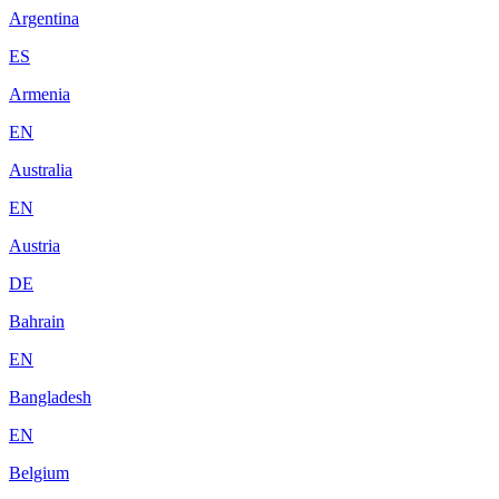
Argentina
ES
Armenia
EN
Australia
EN
Austria
DE
Bahrain
EN
Bangladesh
EN
Belgium