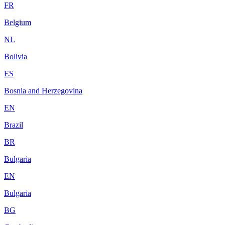
FR
Belgium
NL
Bolivia
ES
Bosnia and Herzegovina
EN
Brazil
BR
Bulgaria
EN
Bulgaria
BG