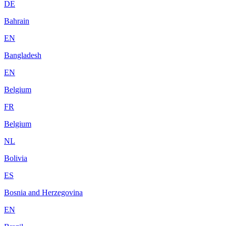
DE
Bahrain
EN
Bangladesh
EN
Belgium
FR
Belgium
NL
Bolivia
ES
Bosnia and Herzegovina
EN