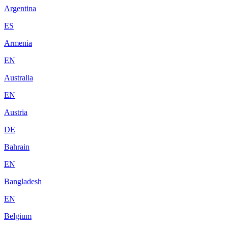
Argentina
ES
Armenia
EN
Australia
EN
Austria
DE
Bahrain
EN
Bangladesh
EN
Belgium