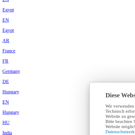
Egypt
EN
Egypt
AR
France
FR
Germany
DE
Hungary
Diese Webs
EN
Wir verwenden 
Technisch erfo
Hungary
Website zu gewä
Bitte beachten 
HU
Website möglich
Datenschutzer
India