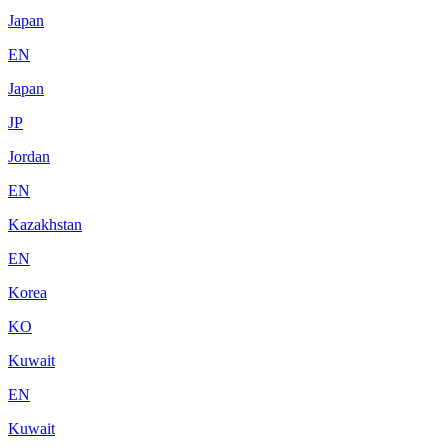
Japan
EN
Japan
JP
Jordan
EN
Kazakhstan
EN
Korea
KO
Kuwait
EN
Kuwait