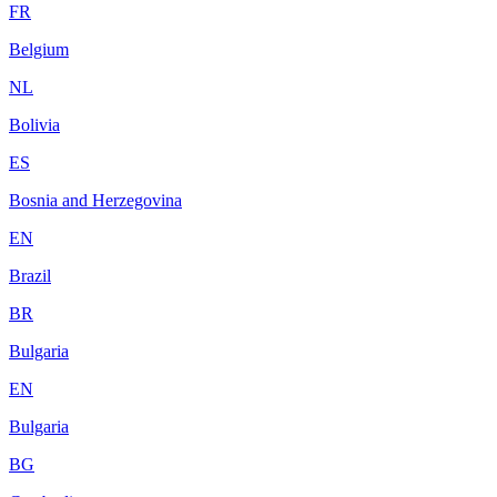
FR
Belgium
NL
Bolivia
ES
Bosnia and Herzegovina
EN
Brazil
BR
Bulgaria
EN
Bulgaria
BG