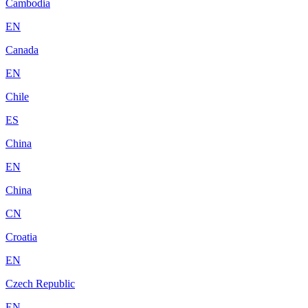
Cambodia
EN
Canada
EN
Chile
ES
China
EN
China
CN
Croatia
EN
Czech Republic
EN