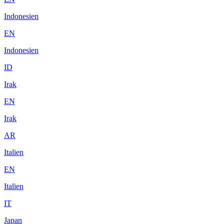
Indonesien
EN
Indonesien
ID
Irak
EN
Irak
AR
Italien
EN
Italien
IT
Japan