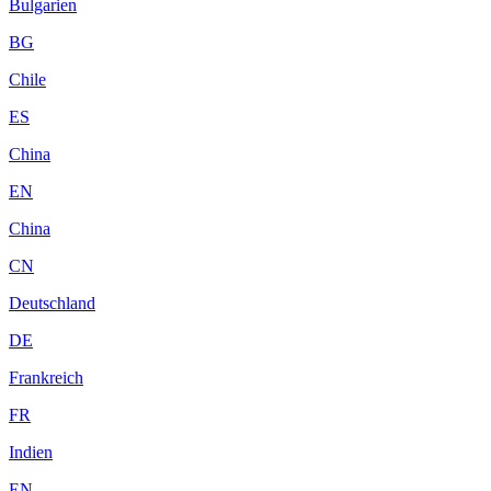
Bulgarien
BG
Chile
ES
China
EN
China
CN
Deutschland
DE
Frankreich
FR
Indien
EN