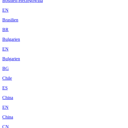
Bosnien-Herzegowina
EN
Brasilien
BR
Bulgarien
EN
Bulgarien
BG
Chile
ES
China
EN
China
CN