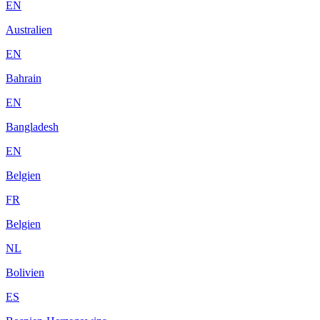
EN
Australien
EN
Bahrain
EN
Bangladesh
EN
Belgien
FR
Belgien
NL
Bolivien
ES