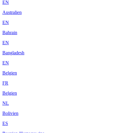
EN
Australien
EN
Bahrain
EN
Bangladesh
EN
Belgien
FR
Belgien
NL
Bolivien
ES