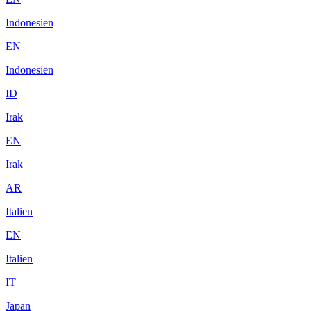
Indonesien
EN
Indonesien
ID
Irak
EN
Irak
AR
Italien
EN
Italien
IT
Japan