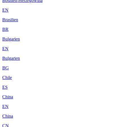
Bosnien-Herzegowina
EN
Brasilien
BR
Bulgarien
EN
Bulgarien
BG
Chile
ES
China
EN
China
CN