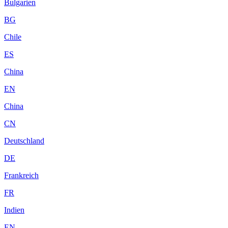
Bulgarien
BG
Chile
ES
China
EN
China
CN
Deutschland
DE
Frankreich
FR
Indien
EN