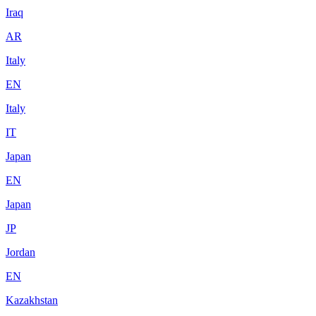
Iraq
AR
Italy
EN
Italy
IT
Japan
EN
Japan
JP
Jordan
EN
Kazakhstan