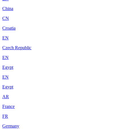
China
CN
Croatia
EN
Czech Republic
EN
Egypt
EN
Egypt
AR
France
FR
Germany