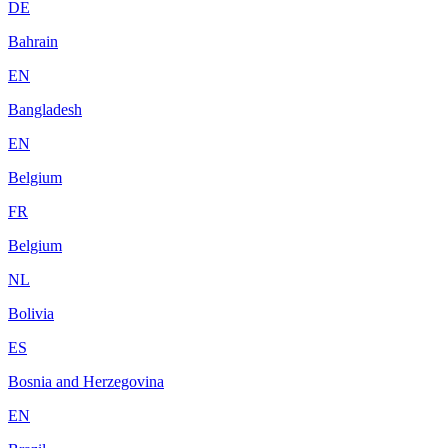
DE
Bahrain
EN
Bangladesh
EN
Belgium
FR
Belgium
NL
Bolivia
ES
Bosnia and Herzegovina
EN