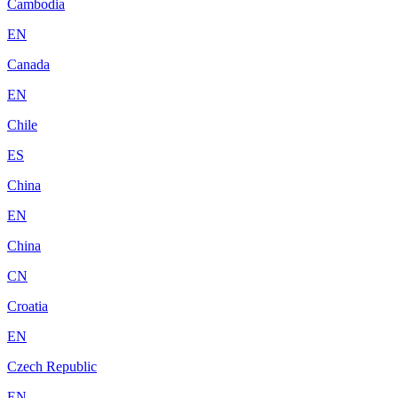
Cambodia
EN
Canada
EN
Chile
ES
China
EN
China
CN
Croatia
EN
Czech Republic
EN