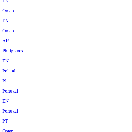
EN
Oman
EN
Oman
AR
Philippines
EN
Poland
PL
Portugal
EN
Portugal
PT
Qatar