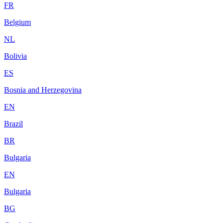
FR
Belgium
NL
Bolivia
ES
Bosnia and Herzegovina
EN
Brazil
BR
Bulgaria
EN
Bulgaria
BG