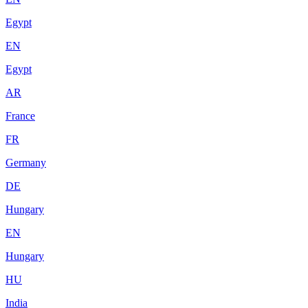
Egypt
EN
Egypt
AR
France
FR
Germany
DE
Hungary
EN
Hungary
HU
India