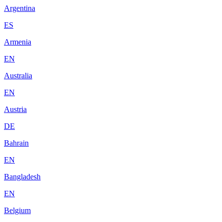
Argentina
ES
Armenia
EN
Australia
EN
Austria
DE
Bahrain
EN
Bangladesh
EN
Belgium