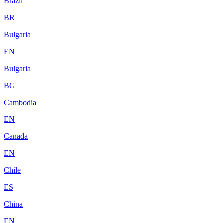
Brazil
BR
Bulgaria
EN
Bulgaria
BG
Cambodia
EN
Canada
EN
Chile
ES
China
EN