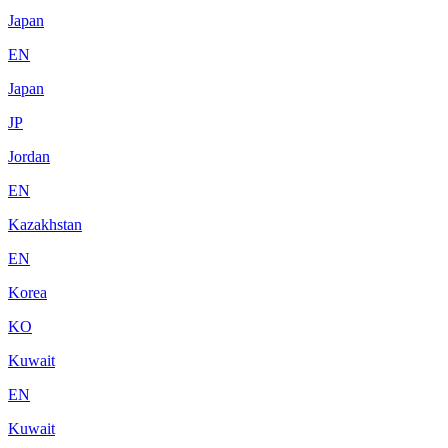
Japan
EN
Japan
JP
Jordan
EN
Kazakhstan
EN
Korea
KO
Kuwait
EN
Kuwait