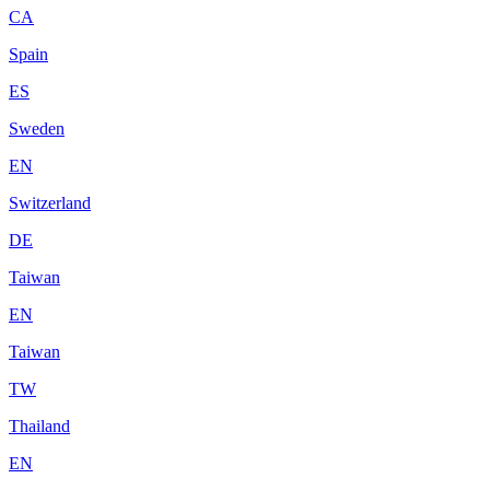
CA
Spain
ES
Sweden
EN
Switzerland
DE
Taiwan
EN
Taiwan
TW
Thailand
EN