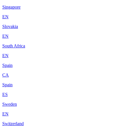
Singapore
EN
Slovakia
EN
South Africa
EN
Spain
CA
Spain
ES
Sweden
EN
Switzerland