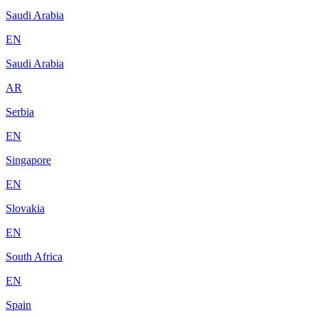
Saudi Arabia
EN
Saudi Arabia
AR
Serbia
EN
Singapore
EN
Slovakia
EN
South Africa
EN
Spain