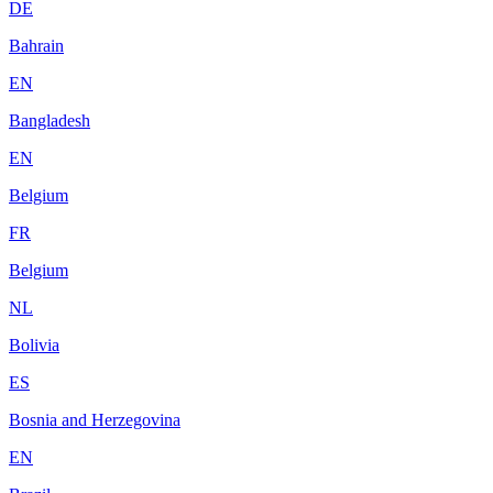
DE
Bahrain
EN
Bangladesh
EN
Belgium
FR
Belgium
NL
Bolivia
ES
Bosnia and Herzegovina
EN