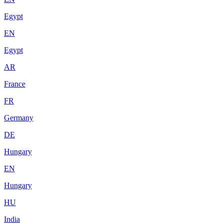
Egypt
EN
Egypt
AR
France
FR
Germany
DE
Hungary
EN
Hungary
HU
India