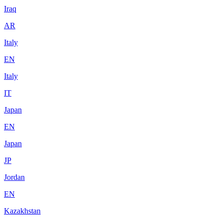
Iraq
AR
Italy
EN
Italy
IT
Japan
EN
Japan
JP
Jordan
EN
Kazakhstan