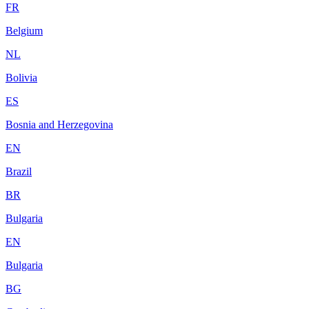
FR
Belgium
NL
Bolivia
ES
Bosnia and Herzegovina
EN
Brazil
BR
Bulgaria
EN
Bulgaria
BG