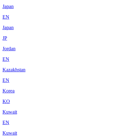
Japan
EN
Japan
JP
Jordan
EN
Kazakhstan
EN
Korea
KO
Kuwait
EN
Kuwait