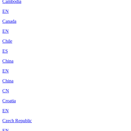
Cambodia
EN
Canada
EN
Chile
ES
China
EN
China
CN
Croatia
EN
Czech Republic
EN