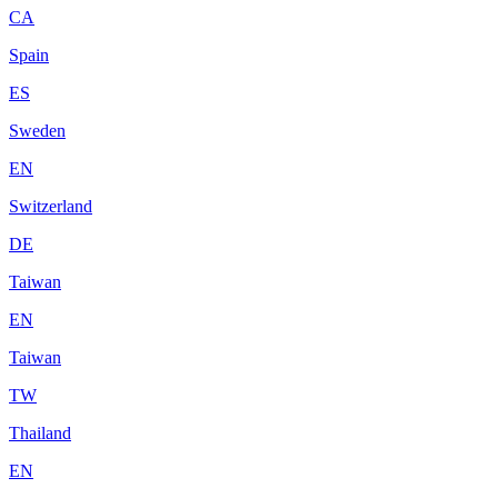
CA
Spain
ES
Sweden
EN
Switzerland
DE
Taiwan
EN
Taiwan
TW
Thailand
EN