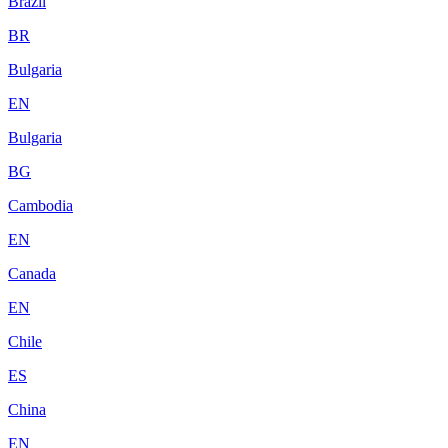
Brazil
BR
Bulgaria
EN
Bulgaria
BG
Cambodia
EN
Canada
EN
Chile
ES
China
EN