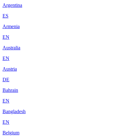
Argentina
ES
Armenia
EN
Australia
EN
Austria
DE
Bahrain
EN
Bangladesh
EN
Belgium