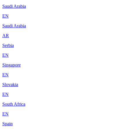
Saudi Arabia
EN
Saudi Arabia
AR
Serbia
EN
Singapore
EN
Slovakia
EN
South Africa
EN
Spain