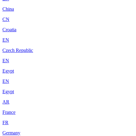
China
CN
Croatia
EN
Czech Republic
EN
Egypt
EN
Egypt
AR
France
FR
Germany