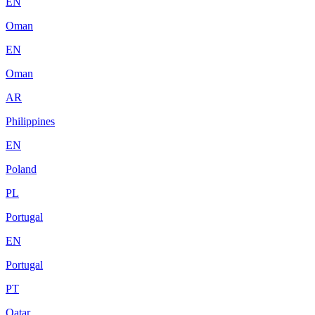
EN
Oman
EN
Oman
AR
Philippines
EN
Poland
PL
Portugal
EN
Portugal
PT
Qatar