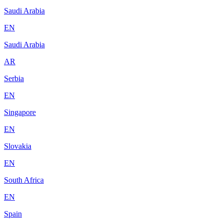
Saudi Arabia
EN
Saudi Arabia
AR
Serbia
EN
Singapore
EN
Slovakia
EN
South Africa
EN
Spain