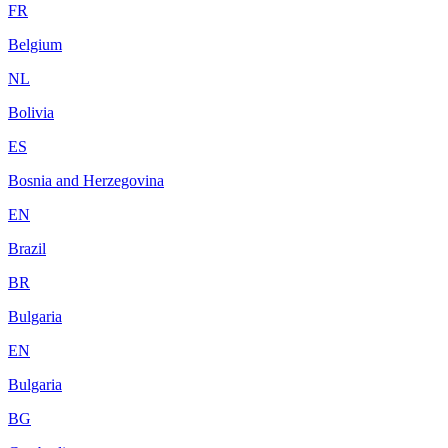
FR
Belgium
NL
Bolivia
ES
Bosnia and Herzegovina
EN
Brazil
BR
Bulgaria
EN
Bulgaria
BG