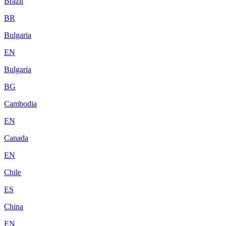
Brazil
BR
Bulgaria
EN
Bulgaria
BG
Cambodia
EN
Canada
EN
Chile
ES
China
EN