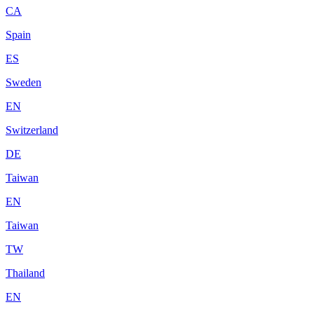
CA
Spain
ES
Sweden
EN
Switzerland
DE
Taiwan
EN
Taiwan
TW
Thailand
EN