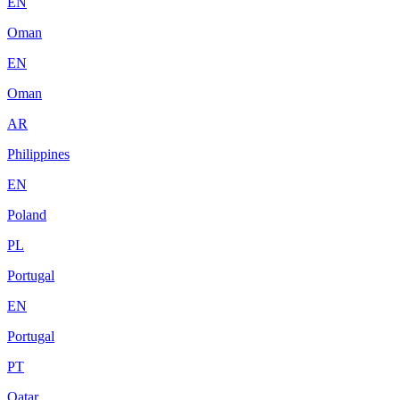
EN
Oman
EN
Oman
AR
Philippines
EN
Poland
PL
Portugal
EN
Portugal
PT
Qatar