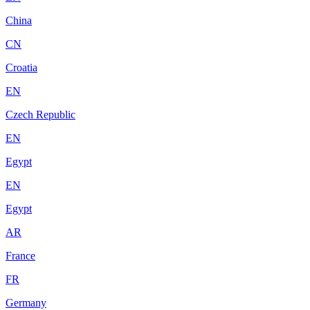
China
CN
Croatia
EN
Czech Republic
EN
Egypt
EN
Egypt
AR
France
FR
Germany