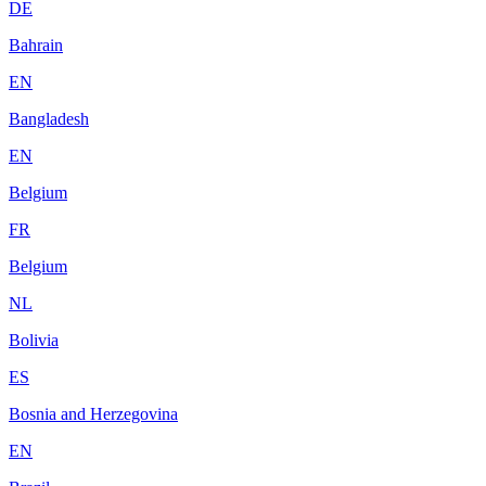
DE
Bahrain
EN
Bangladesh
EN
Belgium
FR
Belgium
NL
Bolivia
ES
Bosnia and Herzegovina
EN