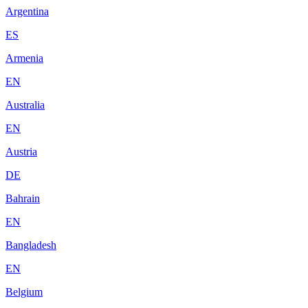
Argentina
ES
Armenia
EN
Australia
EN
Austria
DE
Bahrain
EN
Bangladesh
EN
Belgium