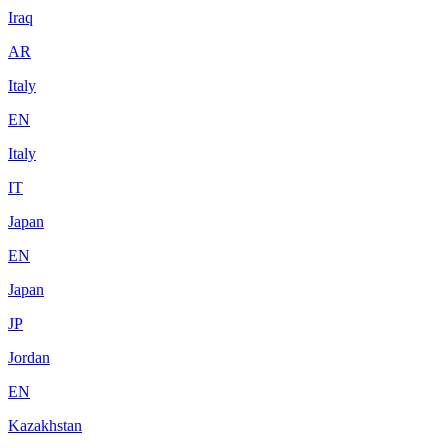
Iraq
AR
Italy
EN
Italy
IT
Japan
EN
Japan
JP
Jordan
EN
Kazakhstan