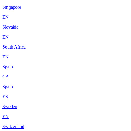
Singapore
EN
Slovakia
EN
South Africa
EN
Spain
CA
Spain
ES
Sweden
EN
Switzerland