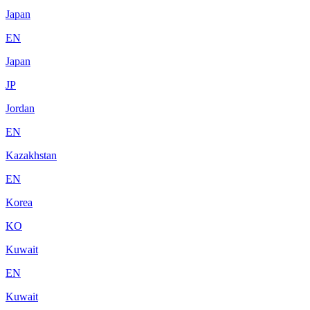
Japan
EN
Japan
JP
Jordan
EN
Kazakhstan
EN
Korea
KO
Kuwait
EN
Kuwait