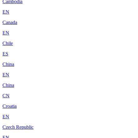
Cambodia
EN
Canada
EN
Chile
ES
China
EN
China
CN
Croatia
EN
Czech Republic
EN