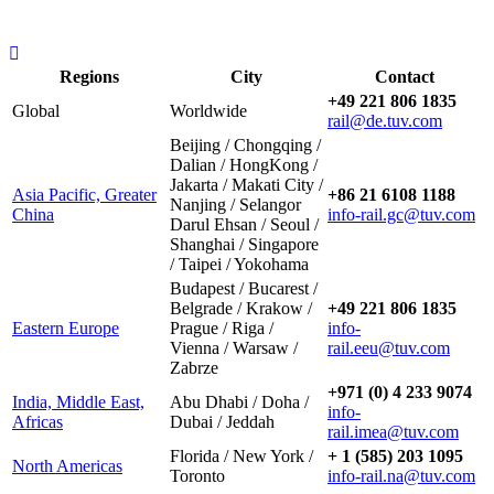
Regions
City
Contact
+49 221 806 1835
Global
Worldwide
rail@de.tuv.com
Beijing / Chongqing /
Dalian / HongKong /
Jakarta / Makati City /
Asia Pacific, Greater
+86 21 6108 1188
Nanjing / Selangor
China
info-rail.gc@tuv.com
Darul Ehsan / Seoul /
Shanghai / Singapore
/ Taipei / Yokohama
Budapest / Bucarest /
Belgrade / Krakow /
+49 221 806 1835
Eastern Europe
Prague / Riga /
info-
Vienna / Warsaw /
rail.eeu@tuv.com
Zabrze
+971 (0) 4 233 9074
India, Middle East,
Abu Dhabi / Doha /
info-
Africas
Dubai / Jeddah
rail.imea@tuv.com
Florida / New York /
+ 1 (585) 203 1095
North Americas
Toronto
info-rail.na@tuv.com