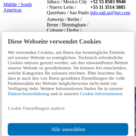
Jalisco / Mexico City
+52 55 8503 9940
Middle / South
/ Nuevo León /
+55 11 3514 5885
Americas
Querétaro / Sao Paulo
info-rail.sa@tuv.com
Antwerp / Berlin /
Berne / Birmingham /
Cologne / Derby /
Dresden / Frankfurt /
+49 (0) 221 806 1835
Diese Webseite verwendet Cookies
Western Europe
Limonest / London /
info-
Madrid / Munich /
rail.weu@tuv.com
Sollihull / Utrecht /
Wir verwenden Cookies, um Ihnen das bestmögliche Erlebnis
Warrington /
auf unserer Website zu ermöglichen. Technisch erforderliche
Cookies müssen gesetzt werden, um den einwandfreien Betrieb
Wiesbaden
unserer Website zu gewährleisten. Sie können frei entscheiden,
welche Kategorien Sie zulassen möchten. Bitte beachten Sie,
Related content
dass je nach den von Ihnen gewählten Einstellungen die volle
Funktionalität der Website möglicherweise nicht mehr zur
Verfügung steht. Weitere Informationen finden Sie in unserer
Datenschutzerklärung
und in unseren
Cookie-Informationen
.
Cookie Einstellungen ändern
Alle auswählen