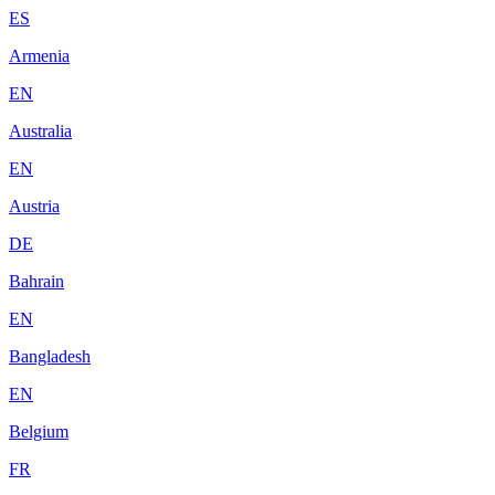
ES
Armenia
EN
Australia
EN
Austria
DE
Bahrain
EN
Bangladesh
EN
Belgium
FR