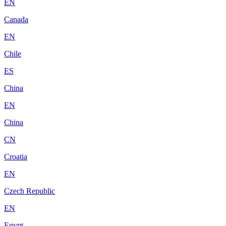
EN
Canada
EN
Chile
ES
China
EN
China
CN
Croatia
EN
Czech Republic
EN
Egypt