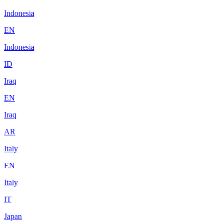
Indonesia
EN
Indonesia
ID
Iraq
EN
Iraq
AR
Italy
EN
Italy
IT
Japan