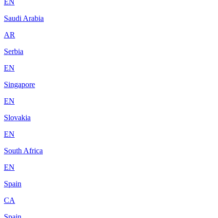
EN
Saudi Arabia
AR
Serbia
EN
Singapore
EN
Slovakia
EN
South Africa
EN
Spain
CA
Spain