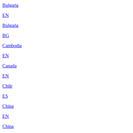
Bulgaria
EN
Bulgaria
BG
Cambodia
EN
Canada
EN
Chile
ES
China
EN
China