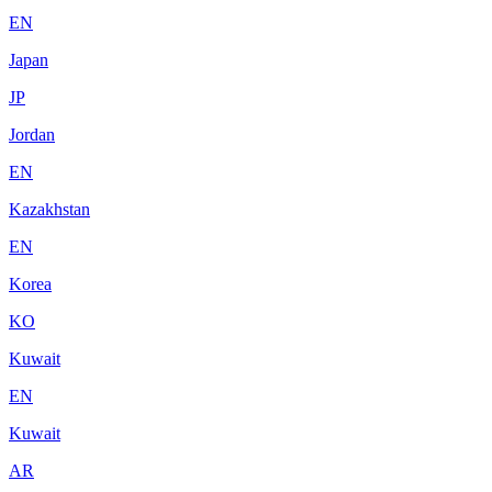
EN
Japan
JP
Jordan
EN
Kazakhstan
EN
Korea
KO
Kuwait
EN
Kuwait
AR