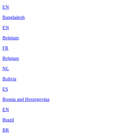
EN
Bangladesh
EN
Belgium
FR
Belgium
NL
Bolivia
ES
Bosnia and Herzegovina
EN
Brazil
BR