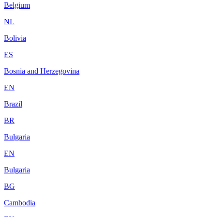
Belgium
NL
Bolivia
ES
Bosnia and Herzegovina
EN
Brazil
BR
Bulgaria
EN
Bulgaria
BG
Cambodia