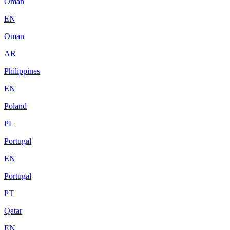
Oman
EN
Oman
AR
Philippines
EN
Poland
PL
Portugal
EN
Portugal
PT
Qatar
EN