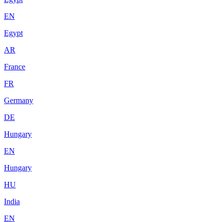
EN
Egypt
AR
France
FR
Germany
DE
Hungary
EN
Hungary
HU
India
EN