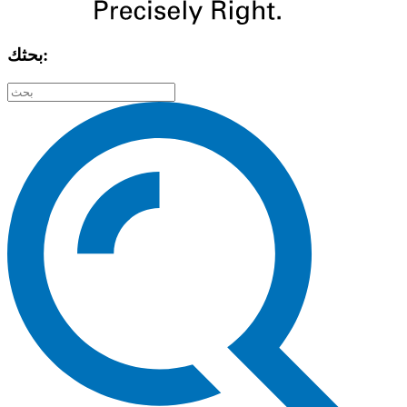
بحثك: