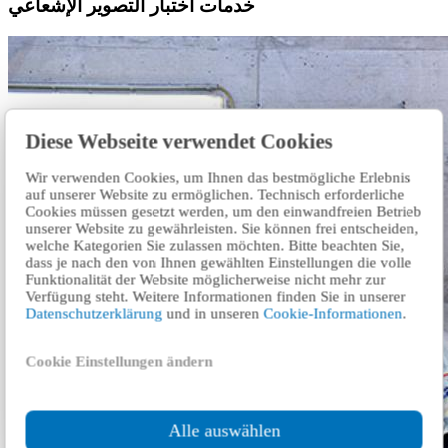
خدمات اختبار التصوير الإشعاعي
Diese Webseite verwendet Cookies
Wir verwenden Cookies, um Ihnen das bestmögliche Erlebnis
auf unserer Website zu ermöglichen. Technisch erforderliche
Cookies müssen gesetzt werden, um den einwandfreien Betrieb
unserer Website zu gewährleisten. Sie können frei entscheiden,
welche Kategorien Sie zulassen möchten. Bitte beachten Sie,
dass je nach den von Ihnen gewählten Einstellungen die volle
Funktionalität der Website möglicherweise nicht mehr zur
Verfügung steht. Weitere Informationen finden Sie in unserer
Datenschutzerklärung
und in unseren
Cookie-Informationen
.
Cookie Einstellungen ändern
Alle auswählen