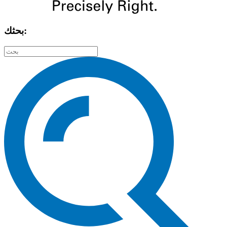
بحثك: