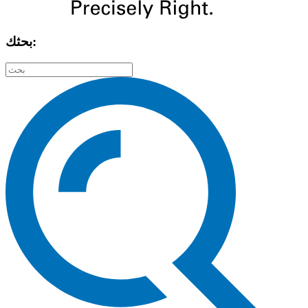
بحثك: