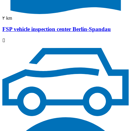
٢ km
FSP vehicle inspection center Berlin-Spandau