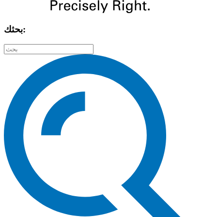
بحثك: