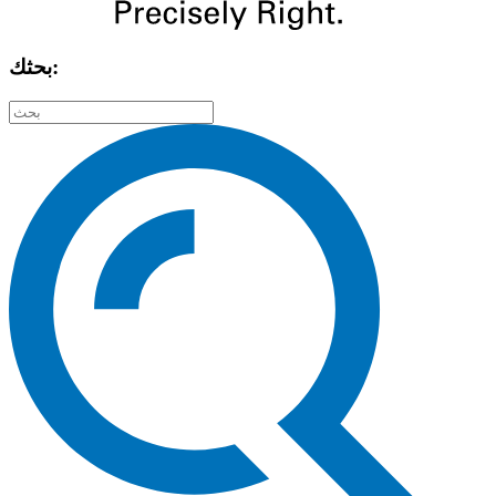
بحثك: