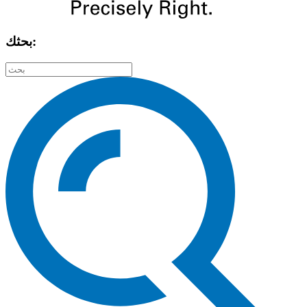
بحثك: