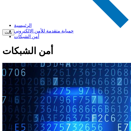
الرئييسية
حمياية متقدمة للأمن الالكتروني
بحث
أمن الشبكات
أمن الشبكات