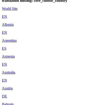
translation missing: core_choose_country
World Site
EN
Albania
EN
Argentina
ES
Armenia
EN
Australia
EN
Austria
DE
Bahrain