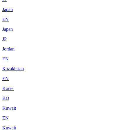
Japan
EN
Japan
JP
Jordan
EN
Kazakhstan
EN
Korea
KO
Kuwait
EN
Kuwait