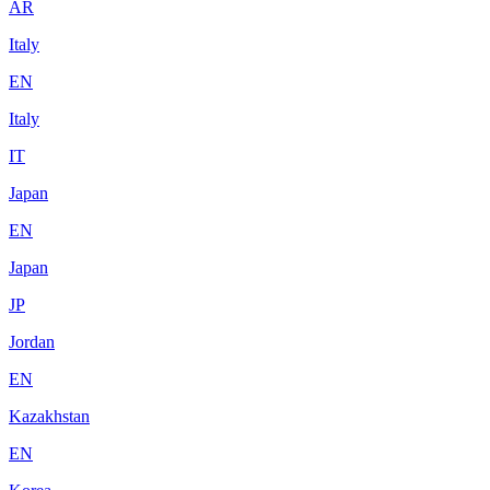
AR
Italy
EN
Italy
IT
Japan
EN
Japan
JP
Jordan
EN
Kazakhstan
EN