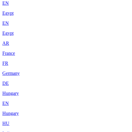
EN
Egypt
EN
Egypt
AR
France
FR
Germany
DE
Hungary
EN
Hungary
HU