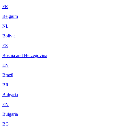
FR
Belgium
NL
Bolivia
ES
Bosnia and Herzegovina
EN
Brazil
BR
Bulgaria
EN
Bulgaria
BG