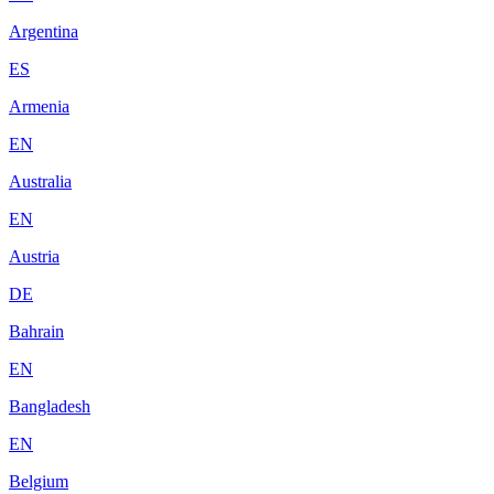
Argentina
ES
Armenia
EN
Australia
EN
Austria
DE
Bahrain
EN
Bangladesh
EN
Belgium