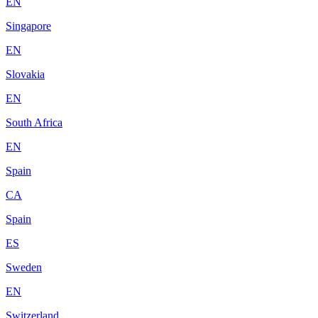
EN
Singapore
EN
Slovakia
EN
South Africa
EN
Spain
CA
Spain
ES
Sweden
EN
Switzerland