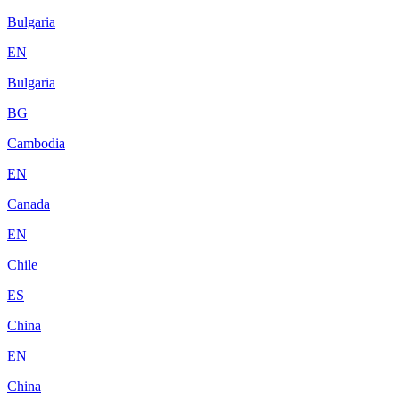
Bulgaria
EN
Bulgaria
BG
Cambodia
EN
Canada
EN
Chile
ES
China
EN
China