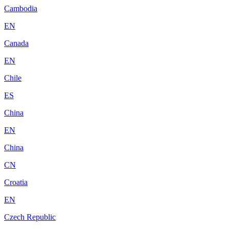
Cambodia
EN
Canada
EN
Chile
ES
China
EN
China
CN
Croatia
EN
Czech Republic