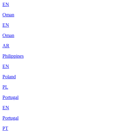
EN
Oman
EN
Oman
AR
Philippines
EN
Poland
PL
Portugal
EN
Portugal
PT