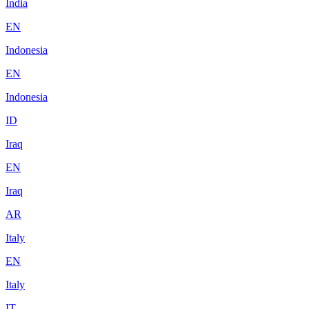
India
EN
Indonesia
EN
Indonesia
ID
Iraq
EN
Iraq
AR
Italy
EN
Italy
IT