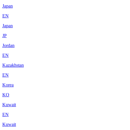
Japan
EN
Japan
JP
Jordan
EN
Kazakhstan
EN
Korea
KO
Kuwait
EN
Kuwait