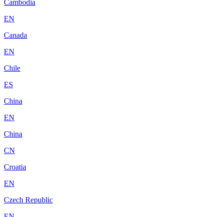
Cambodia
EN
Canada
EN
Chile
ES
China
EN
China
CN
Croatia
EN
Czech Republic
EN