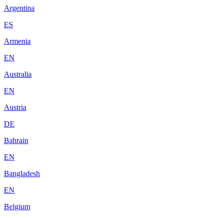
Argentina
ES
Armenia
EN
Australia
EN
Austria
DE
Bahrain
EN
Bangladesh
EN
Belgium