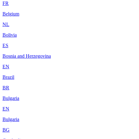
FR
Belgium
NL
Bolivia
ES
Bosnia and Herzegovina
EN
Brazil
BR
Bulgaria
EN
Bulgaria
BG