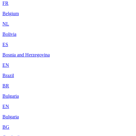
FR
Belgium
NL
Bolivia
ES
Bosnia and Herzegovina
EN
Brazil
BR
Bulgaria
EN
Bulgaria
BG