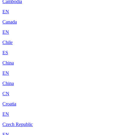
Cambodia
EN
Canada
EN
Chile
ES
China
EN
China
CN
Croatia
EN
Czech Republic
EN