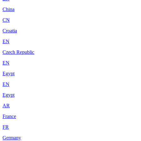
China
CN
Croatia
EN
Czech Republic
EN
Egypt
EN
Egypt
AR
France
FR
Germany