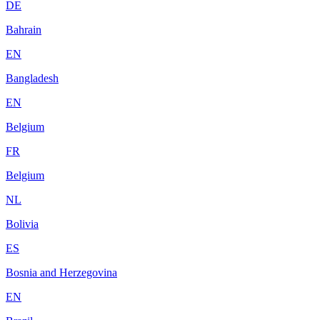
DE
Bahrain
EN
Bangladesh
EN
Belgium
FR
Belgium
NL
Bolivia
ES
Bosnia and Herzegovina
EN