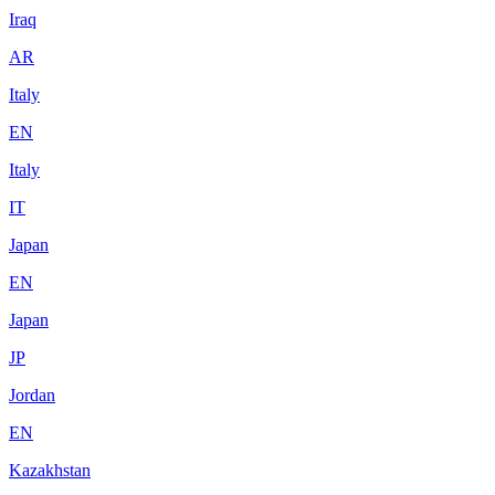
Iraq
AR
Italy
EN
Italy
IT
Japan
EN
Japan
JP
Jordan
EN
Kazakhstan