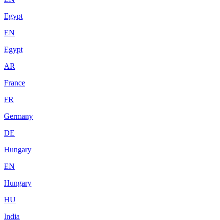
Egypt
EN
Egypt
AR
France
FR
Germany
DE
Hungary
EN
Hungary
HU
India