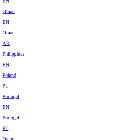
EN
Oman
EN
Oman
AR
Philippines
EN
Poland
PL
Portugal
EN
Portugal
PT
Qatar