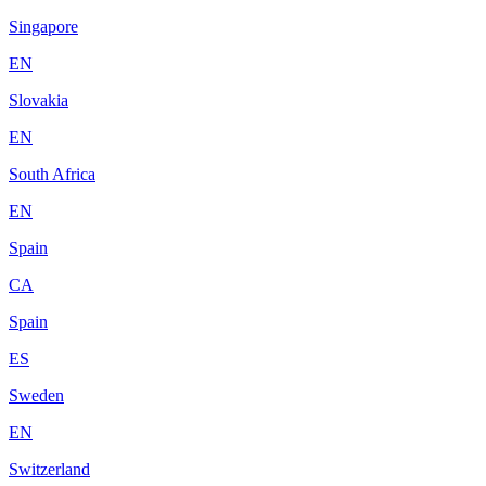
Singapore
EN
Slovakia
EN
South Africa
EN
Spain
CA
Spain
ES
Sweden
EN
Switzerland