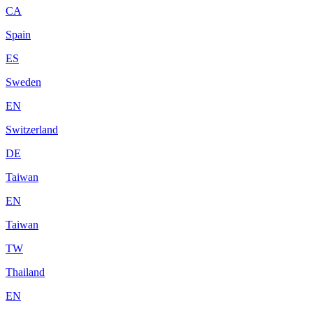
CA
Spain
ES
Sweden
EN
Switzerland
DE
Taiwan
EN
Taiwan
TW
Thailand
EN