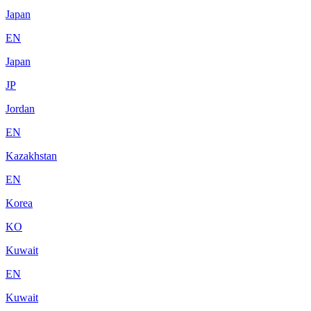
Japan
EN
Japan
JP
Jordan
EN
Kazakhstan
EN
Korea
KO
Kuwait
EN
Kuwait