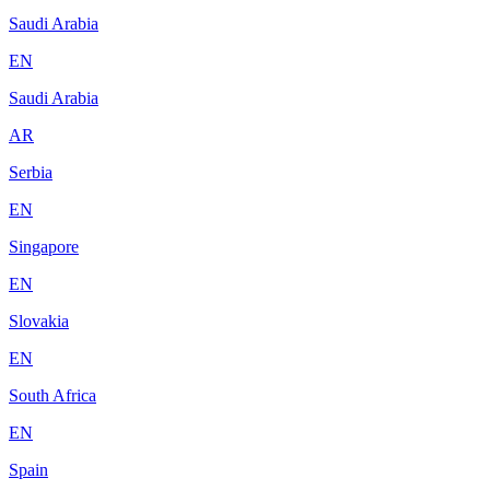
Saudi Arabia
EN
Saudi Arabia
AR
Serbia
EN
Singapore
EN
Slovakia
EN
South Africa
EN
Spain