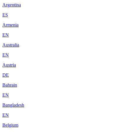
Argentina
ES
Armenia
EN
Australia
EN
Austria
DE
Bahrain
EN
Bangladesh
EN
Belgium