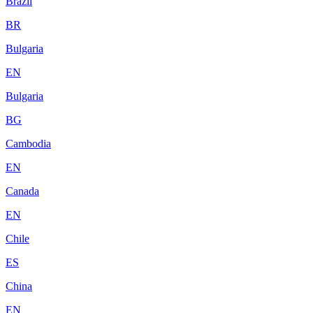
Brazil
BR
Bulgaria
EN
Bulgaria
BG
Cambodia
EN
Canada
EN
Chile
ES
China
EN