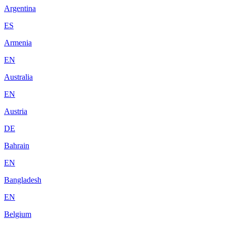
Argentina
ES
Armenia
EN
Australia
EN
Austria
DE
Bahrain
EN
Bangladesh
EN
Belgium