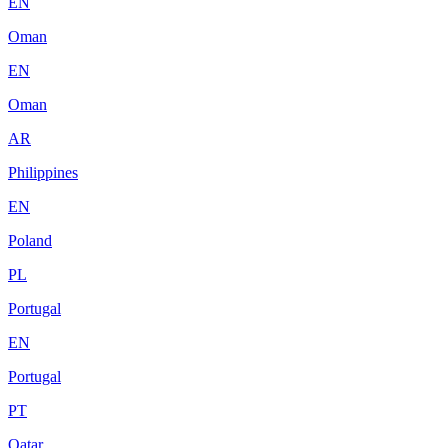
EN
Oman
EN
Oman
AR
Philippines
EN
Poland
PL
Portugal
EN
Portugal
PT
Qatar