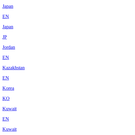
Japan
EN
Japan
JP
Jordan
EN
Kazakhstan
EN
Korea
KO
Kuwait
EN
Kuwait