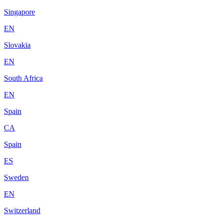
Singapore
EN
Slovakia
EN
South Africa
EN
Spain
CA
Spain
ES
Sweden
EN
Switzerland