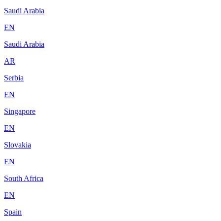
Saudi Arabia
EN
Saudi Arabia
AR
Serbia
EN
Singapore
EN
Slovakia
EN
South Africa
EN
Spain