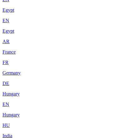
Egypt
EN
Egypt
AR
France
FR
Germany
DE
Hungary
EN
Hungary
HU
India