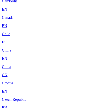
Cambodia
EN
Canada
EN
Chile
ES
China
EN
China
CN
Croatia
EN
Czech Republic
EN