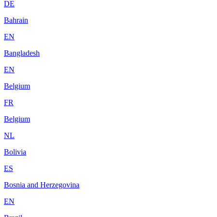
DE
Bahrain
EN
Bangladesh
EN
Belgium
FR
Belgium
NL
Bolivia
ES
Bosnia and Herzegovina
EN