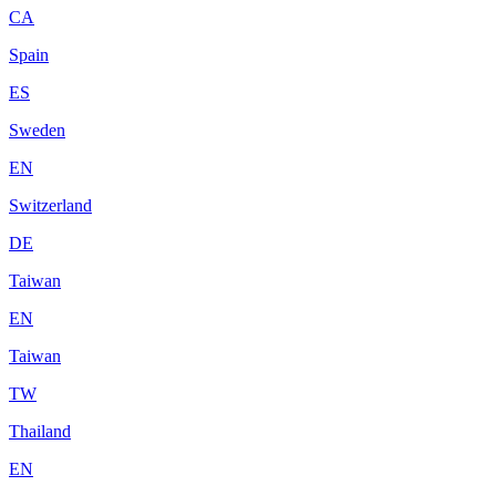
CA
Spain
ES
Sweden
EN
Switzerland
DE
Taiwan
EN
Taiwan
TW
Thailand
EN