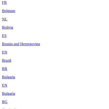
FR
Belgium
NL
Bolivia
ES
Bosnia and Herzegovina
EN
Brazil
BR
Bulgaria
EN
Bulgaria
BG