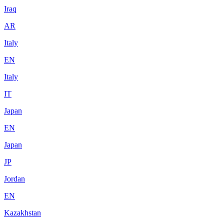
Iraq
AR
Italy
EN
Italy
IT
Japan
EN
Japan
JP
Jordan
EN
Kazakhstan