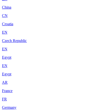
China
CN
Croatia
EN
Czech Republic
EN
Egypt
EN
Egypt
AR
France
FR
Germany