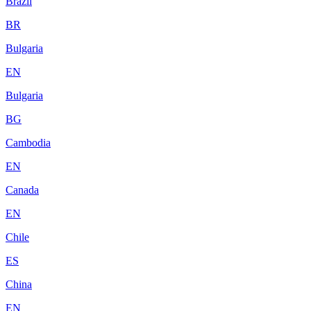
Brazil
BR
Bulgaria
EN
Bulgaria
BG
Cambodia
EN
Canada
EN
Chile
ES
China
EN