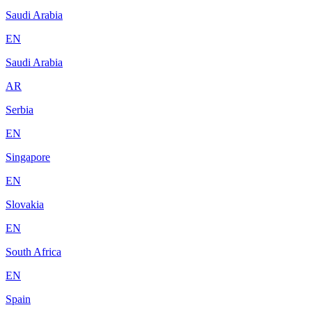
Saudi Arabia
EN
Saudi Arabia
AR
Serbia
EN
Singapore
EN
Slovakia
EN
South Africa
EN
Spain