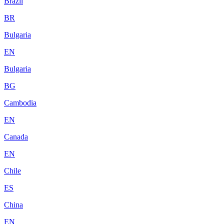
Brazil
BR
Bulgaria
EN
Bulgaria
BG
Cambodia
EN
Canada
EN
Chile
ES
China
EN