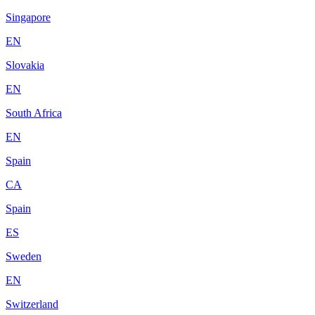
Singapore
EN
Slovakia
EN
South Africa
EN
Spain
CA
Spain
ES
Sweden
EN
Switzerland