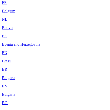
FR
Belgium
NL
Bolivia
ES
Bosnia and Herzegovina
EN
Brazil
BR
Bulgaria
EN
Bulgaria
BG