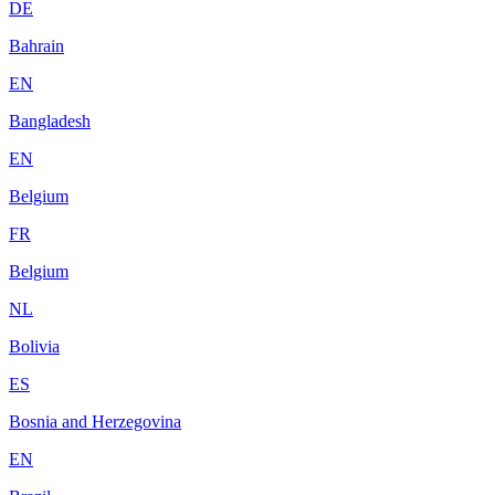
DE
Bahrain
EN
Bangladesh
EN
Belgium
FR
Belgium
NL
Bolivia
ES
Bosnia and Herzegovina
EN