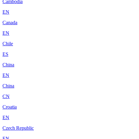
Cambodia
EN
Canada
EN
Chile
ES
China
EN
China
CN
Croatia
EN
Czech Republic
EN