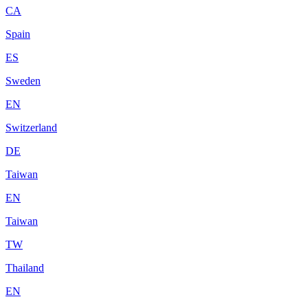
CA
Spain
ES
Sweden
EN
Switzerland
DE
Taiwan
EN
Taiwan
TW
Thailand
EN