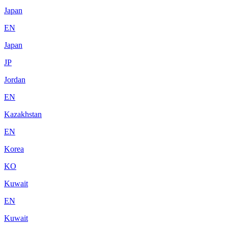
Japan
EN
Japan
JP
Jordan
EN
Kazakhstan
EN
Korea
KO
Kuwait
EN
Kuwait