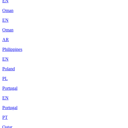
EN
Oman
EN
Oman
AR
Philippines
EN
Poland
PL
Portugal
EN
Portugal
PT
Qatar