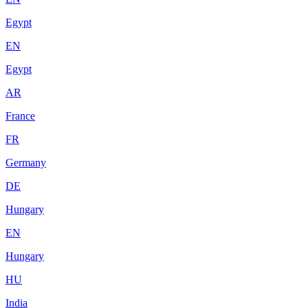
Egypt
EN
Egypt
AR
France
FR
Germany
DE
Hungary
EN
Hungary
HU
India