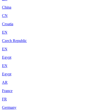
China
CN
Croatia
EN
Czech Republic
EN
Egypt
EN
Egypt
AR
France
FR
Germany