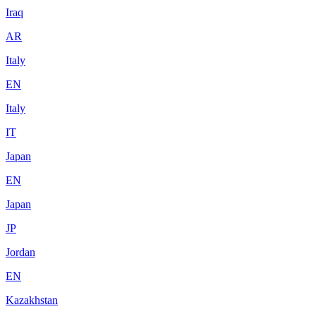
Iraq
AR
Italy
EN
Italy
IT
Japan
EN
Japan
JP
Jordan
EN
Kazakhstan