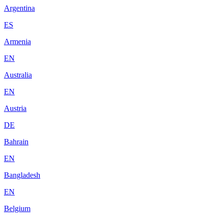
Argentina
ES
Armenia
EN
Australia
EN
Austria
DE
Bahrain
EN
Bangladesh
EN
Belgium