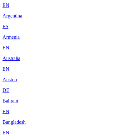
EN
Argentina
ES
Armenia
EN
Australia
EN
Austria
DE
Bahrain
EN
Bangladesh
EN