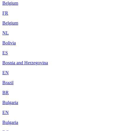
Belgium
FR
Belgium
NL
Bolivia
ES
Bosnia and Herzegovina
EN
Brazil
BR
Bulgaria
EN
Bulgaria