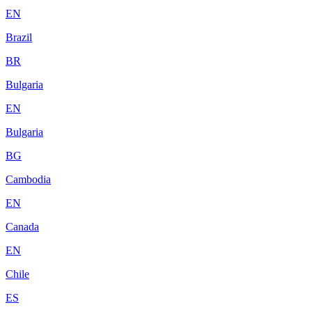
EN
Brazil
BR
Bulgaria
EN
Bulgaria
BG
Cambodia
EN
Canada
EN
Chile
ES