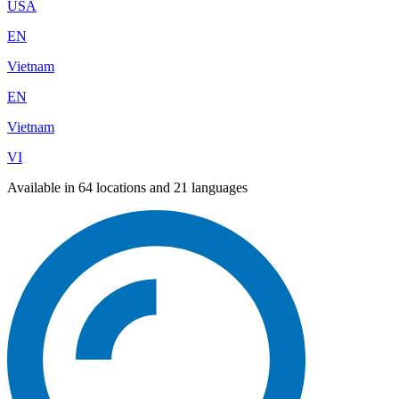
USA
EN
Vietnam
EN
Vietnam
VI
Available in 64 locations and 21 languages