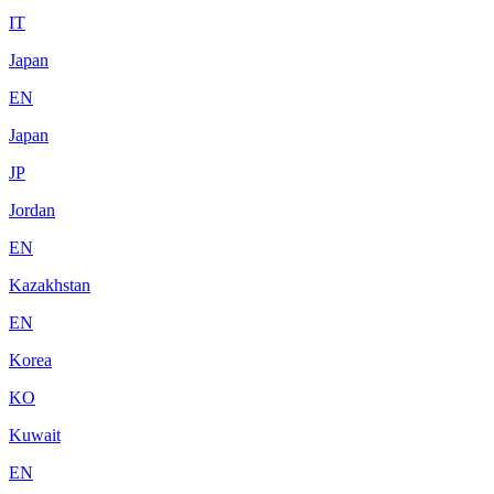
IT
Japan
EN
Japan
JP
Jordan
EN
Kazakhstan
EN
Korea
KO
Kuwait
EN