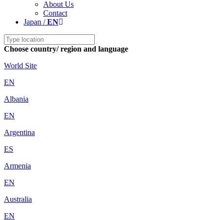
About Us
Contact
Japan /
EN
Choose country/ region and language
World Site
EN
Albania
EN
Argentina
ES
Armenia
EN
Australia
EN