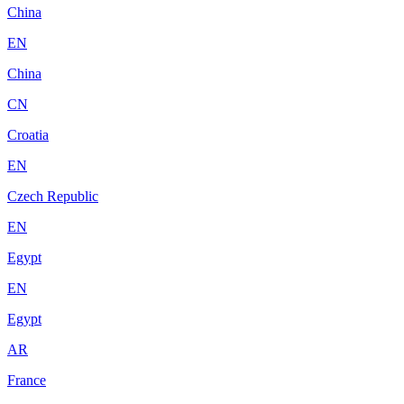
China
EN
China
CN
Croatia
EN
Czech Republic
EN
Egypt
EN
Egypt
AR
France