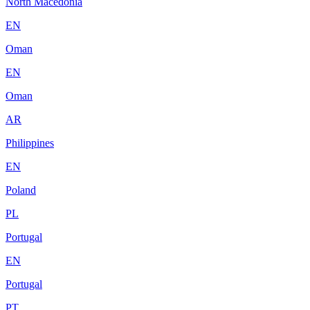
North Macedonia
EN
Oman
EN
Oman
AR
Philippines
EN
Poland
PL
Portugal
EN
Portugal
PT