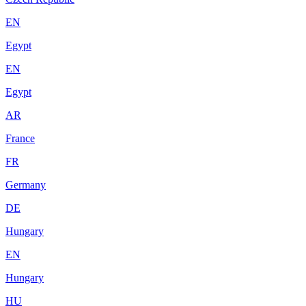
EN
Egypt
EN
Egypt
AR
France
FR
Germany
DE
Hungary
EN
Hungary
HU