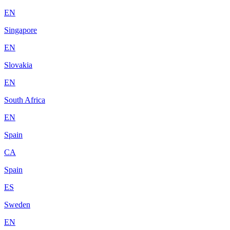
EN
Singapore
EN
Slovakia
EN
South Africa
EN
Spain
CA
Spain
ES
Sweden
EN