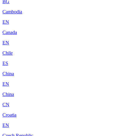
BG
Cambodia
EN
Canada
EN
Chile
ES
China
EN
China
CN
Croatia
EN
Czech Republic