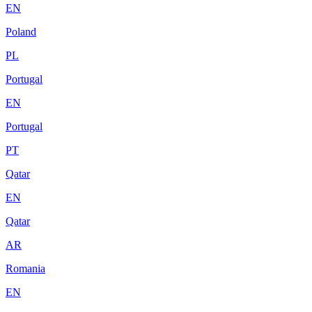
EN
Poland
PL
Portugal
EN
Portugal
PT
Qatar
EN
Qatar
AR
Romania
EN