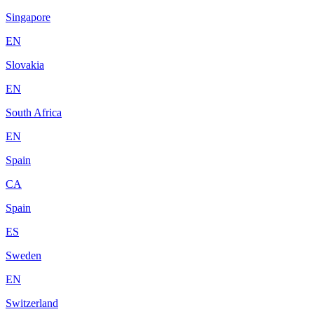
Singapore
EN
Slovakia
EN
South Africa
EN
Spain
CA
Spain
ES
Sweden
EN
Switzerland