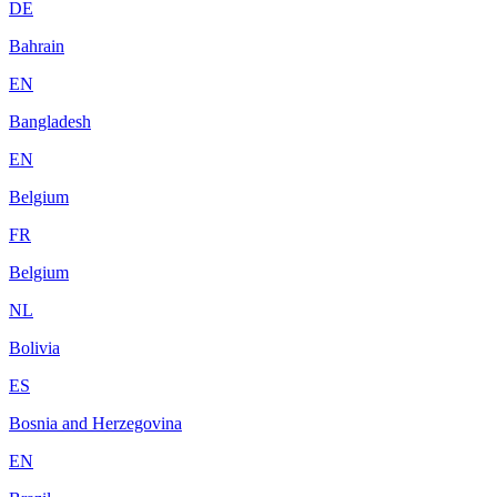
DE
Bahrain
EN
Bangladesh
EN
Belgium
FR
Belgium
NL
Bolivia
ES
Bosnia and Herzegovina
EN