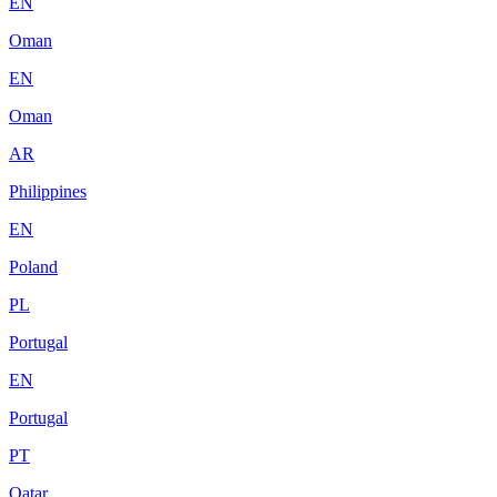
EN
Oman
EN
Oman
AR
Philippines
EN
Poland
PL
Portugal
EN
Portugal
PT
Qatar