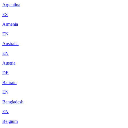
Argentina
ES
Armenia
EN
Australia
EN
Austria
DE
Bahrain
EN
Bangladesh
EN
Belgium