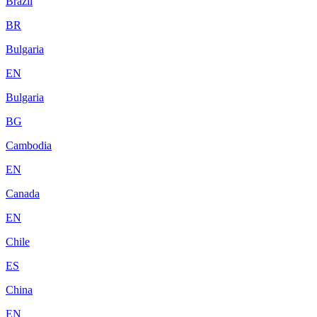
Brazil
BR
Bulgaria
EN
Bulgaria
BG
Cambodia
EN
Canada
EN
Chile
ES
China
EN