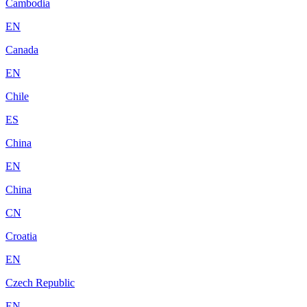
Cambodia
EN
Canada
EN
Chile
ES
China
EN
China
CN
Croatia
EN
Czech Republic
EN