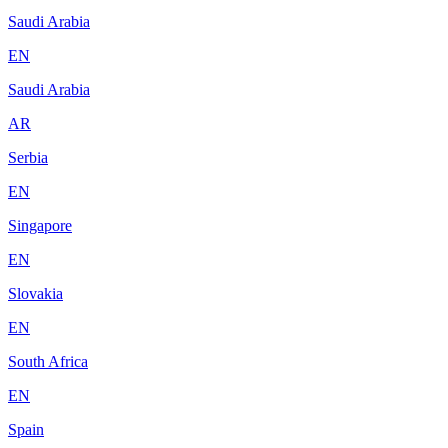
Saudi Arabia
EN
Saudi Arabia
AR
Serbia
EN
Singapore
EN
Slovakia
EN
South Africa
EN
Spain