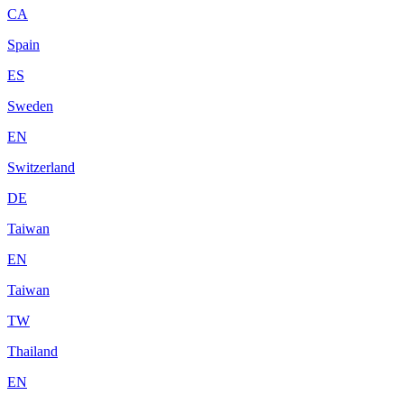
CA
Spain
ES
Sweden
EN
Switzerland
DE
Taiwan
EN
Taiwan
TW
Thailand
EN