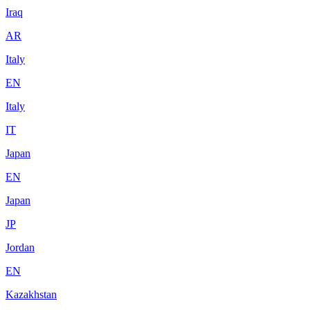
Iraq
AR
Italy
EN
Italy
IT
Japan
EN
Japan
JP
Jordan
EN
Kazakhstan