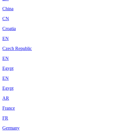
China
CN
Croatia
EN
Czech Republic
EN
Egypt
EN
Egypt
AR
France
FR
Germany