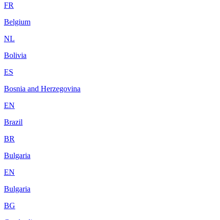
FR
Belgium
NL
Bolivia
ES
Bosnia and Herzegovina
EN
Brazil
BR
Bulgaria
EN
Bulgaria
BG