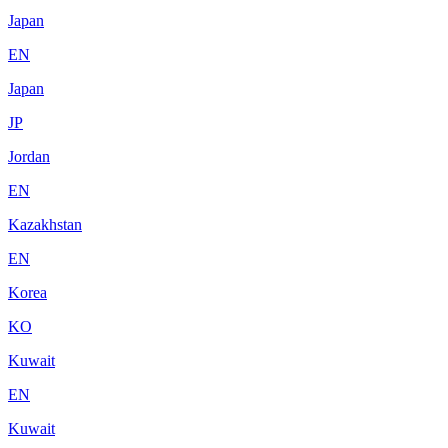
Japan
EN
Japan
JP
Jordan
EN
Kazakhstan
EN
Korea
KO
Kuwait
EN
Kuwait