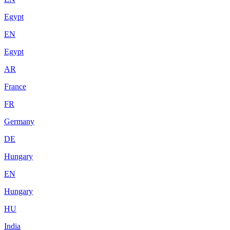
Egypt
EN
Egypt
AR
France
FR
Germany
DE
Hungary
EN
Hungary
HU
India