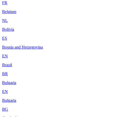
FR
Belgium
NL
Bolivia
ES
Bosnia and Herzegovina
EN
Brazil
BR
Bulgaria
EN
Bulgaria
BG