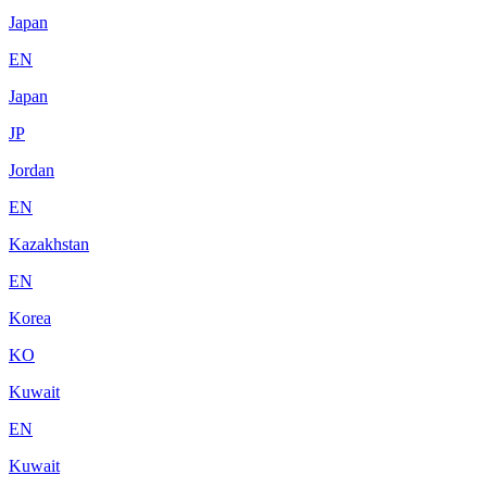
Japan
EN
Japan
JP
Jordan
EN
Kazakhstan
EN
Korea
KO
Kuwait
EN
Kuwait