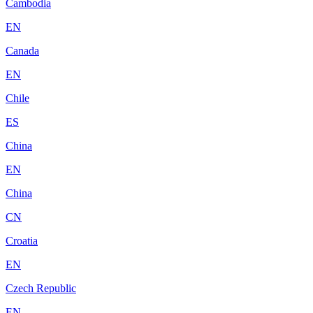
Cambodia
EN
Canada
EN
Chile
ES
China
EN
China
CN
Croatia
EN
Czech Republic
EN