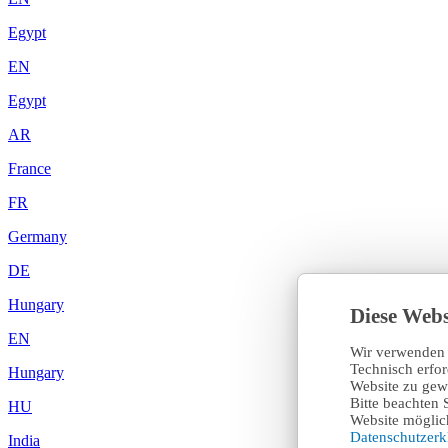
Egypt
EN
Egypt
AR
France
FR
Germany
DE
Hungary
Diese Webs
EN
Wir verwenden 
Technisch erfo
Hungary
Website zu gewä
Bitte beachten 
HU
Website möglich
Datenschutzer
India