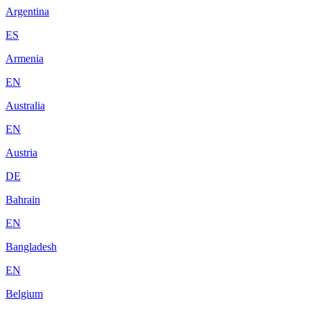
Argentina
ES
Armenia
EN
Australia
EN
Austria
DE
Bahrain
EN
Bangladesh
EN
Belgium