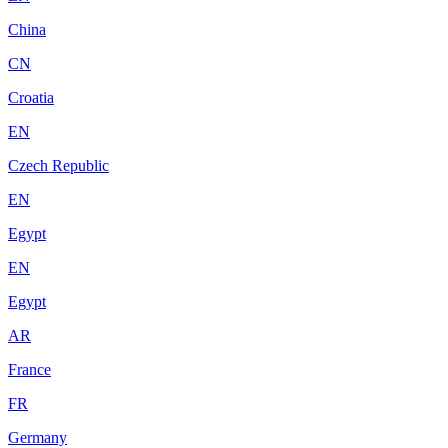
China
CN
Croatia
EN
Czech Republic
EN
Egypt
EN
Egypt
AR
France
FR
Germany