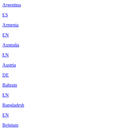
Argentina
ES
Armenia
EN
Australia
EN
Austria
DE
Bahrain
EN
Bangladesh
EN
Belgium