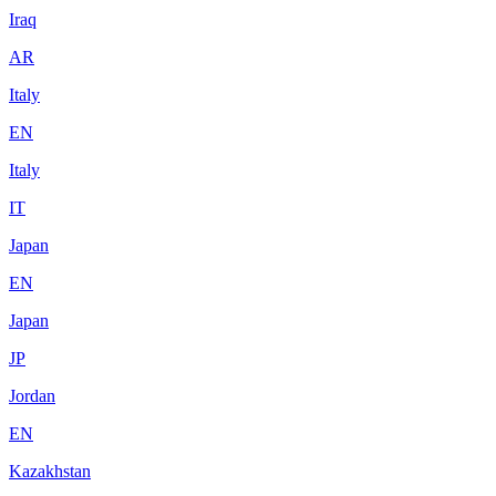
Iraq
AR
Italy
EN
Italy
IT
Japan
EN
Japan
JP
Jordan
EN
Kazakhstan