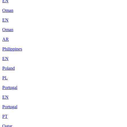
EN
Oman
EN
Oman
AR
Philippines
EN
Poland
PL
Portugal
EN
Portugal
PT
Qatar