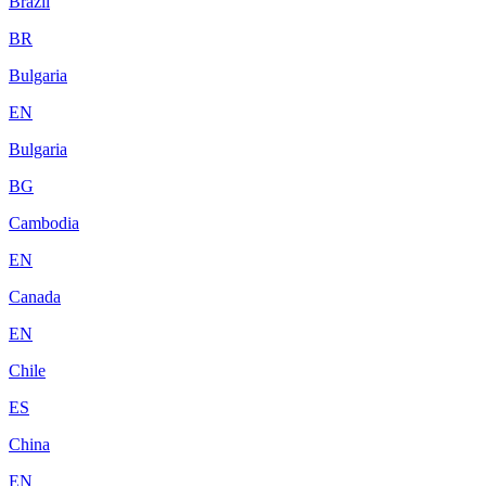
Brazil
BR
Bulgaria
EN
Bulgaria
BG
Cambodia
EN
Canada
EN
Chile
ES
China
EN