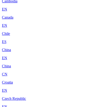
Cambodia
EN
Canada
EN
Chile
ES
China
EN
China
CN
Croatia
EN
Czech Republic
EN