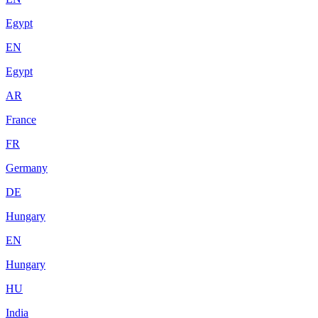
Egypt
EN
Egypt
AR
France
FR
Germany
DE
Hungary
EN
Hungary
HU
India