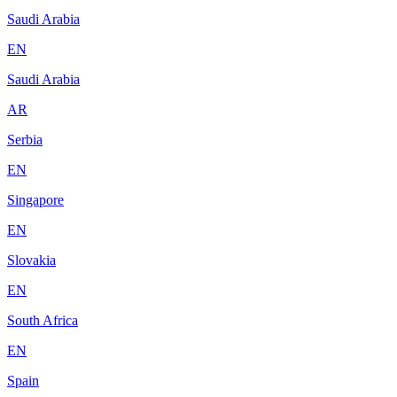
Saudi Arabia
EN
Saudi Arabia
AR
Serbia
EN
Singapore
EN
Slovakia
EN
South Africa
EN
Spain