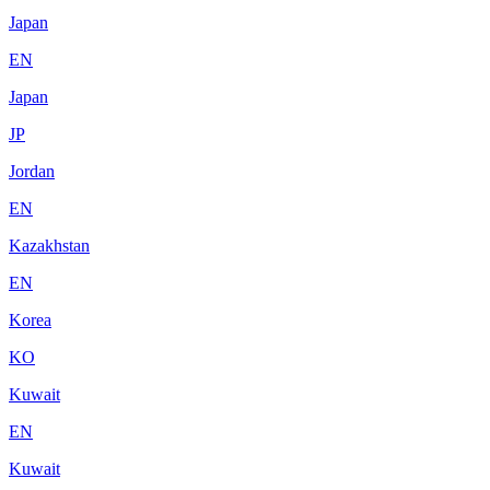
Japan
EN
Japan
JP
Jordan
EN
Kazakhstan
EN
Korea
KO
Kuwait
EN
Kuwait