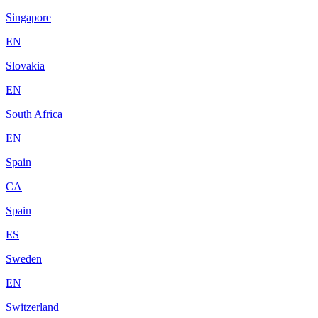
Singapore
EN
Slovakia
EN
South Africa
EN
Spain
CA
Spain
ES
Sweden
EN
Switzerland