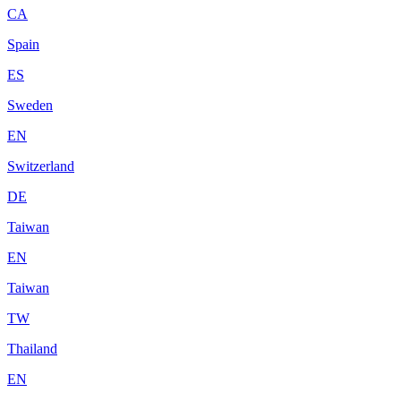
CA
Spain
ES
Sweden
EN
Switzerland
DE
Taiwan
EN
Taiwan
TW
Thailand
EN