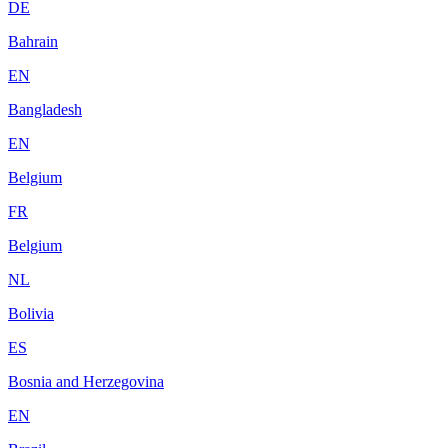
DE
Bahrain
EN
Bangladesh
EN
Belgium
FR
Belgium
NL
Bolivia
ES
Bosnia and Herzegovina
EN