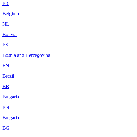
FR
Belgium
NL
Bolivia
ES
Bosnia and Herzegovina
EN
Brazil
BR
Bulgaria
EN
Bulgaria
BG