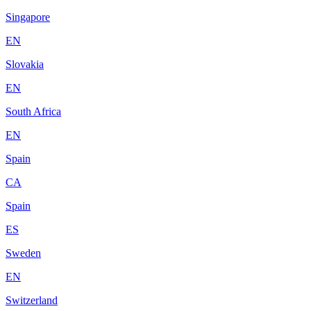
Singapore
EN
Slovakia
EN
South Africa
EN
Spain
CA
Spain
ES
Sweden
EN
Switzerland