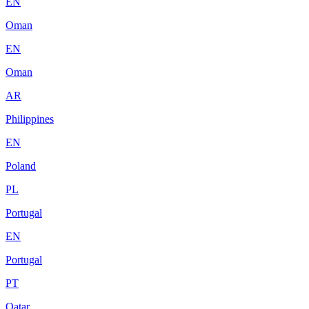
EN
Oman
EN
Oman
AR
Philippines
EN
Poland
PL
Portugal
EN
Portugal
PT
Qatar