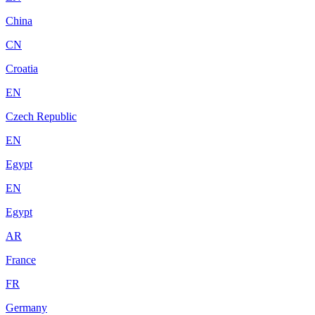
China
CN
Croatia
EN
Czech Republic
EN
Egypt
EN
Egypt
AR
France
FR
Germany