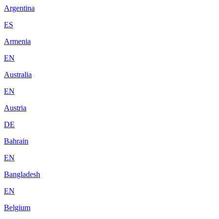
Argentina
ES
Armenia
EN
Australia
EN
Austria
DE
Bahrain
EN
Bangladesh
EN
Belgium