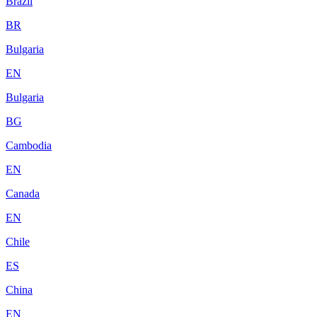
Brazil
BR
Bulgaria
EN
Bulgaria
BG
Cambodia
EN
Canada
EN
Chile
ES
China
EN