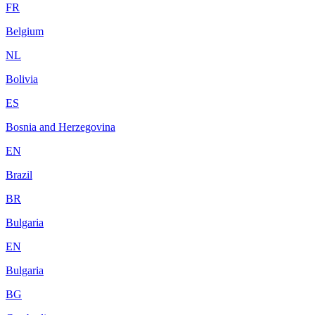
FR
Belgium
NL
Bolivia
ES
Bosnia and Herzegovina
EN
Brazil
BR
Bulgaria
EN
Bulgaria
BG