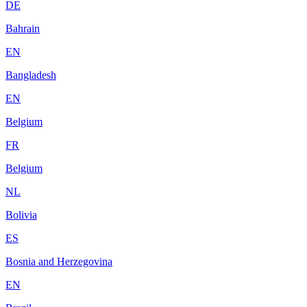
DE
Bahrain
EN
Bangladesh
EN
Belgium
FR
Belgium
NL
Bolivia
ES
Bosnia and Herzegovina
EN