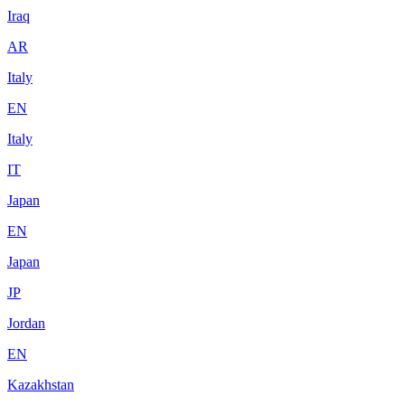
Iraq
AR
Italy
EN
Italy
IT
Japan
EN
Japan
JP
Jordan
EN
Kazakhstan