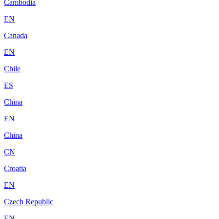
Cambodia
EN
Canada
EN
Chile
ES
China
EN
China
CN
Croatia
EN
Czech Republic
EN