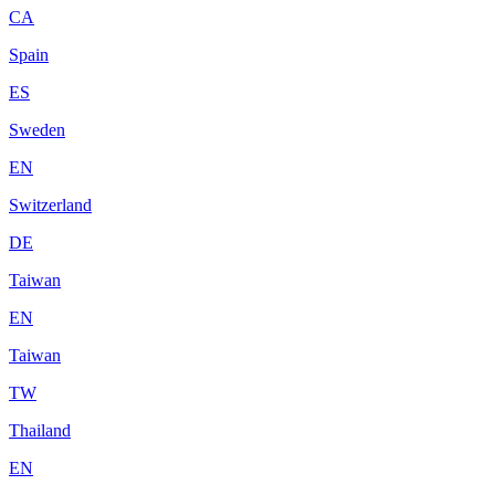
CA
Spain
ES
Sweden
EN
Switzerland
DE
Taiwan
EN
Taiwan
TW
Thailand
EN