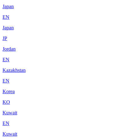
Japan
EN
Japan
JP
Jordan
EN
Kazakhstan
EN
Korea
KO
Kuwait
EN
Kuwait