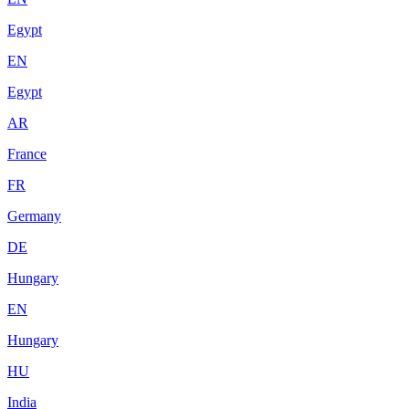
Egypt
EN
Egypt
AR
France
FR
Germany
DE
Hungary
EN
Hungary
HU
India