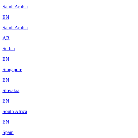
Saudi Arabia
EN
Saudi Arabia
AR
Serbia
EN
Singapore
EN
Slovakia
EN
South Africa
EN
Spain