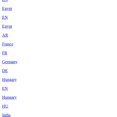
Egypt
EN
Egypt
AR
France
FR
Germany
DE
Hungary
EN
Hungary
HU
India