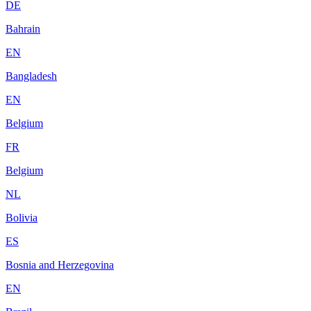
DE
Bahrain
EN
Bangladesh
EN
Belgium
FR
Belgium
NL
Bolivia
ES
Bosnia and Herzegovina
EN