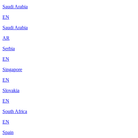
Saudi Arabia
EN
Saudi Arabia
AR
Serbia
EN
Singapore
EN
Slovakia
EN
South Africa
EN
Spain