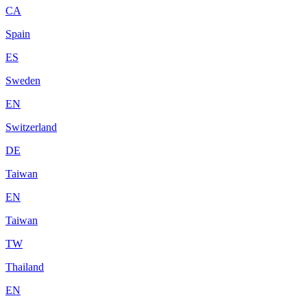
CA
Spain
ES
Sweden
EN
Switzerland
DE
Taiwan
EN
Taiwan
TW
Thailand
EN