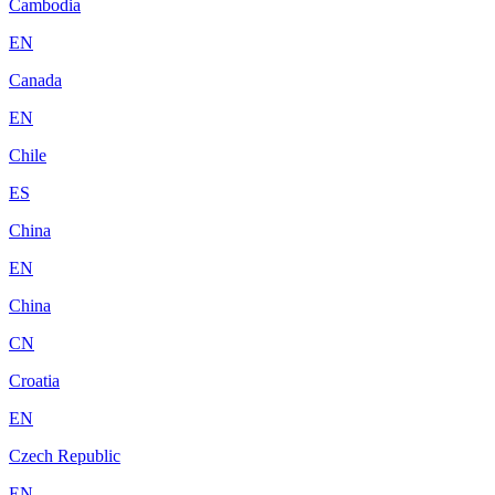
Cambodia
EN
Canada
EN
Chile
ES
China
EN
China
CN
Croatia
EN
Czech Republic
EN