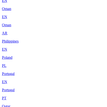
EN
Oman
EN
Oman
AR
Philippines
EN
Poland
PL
Portugal
EN
Portugal
PT
Qatar