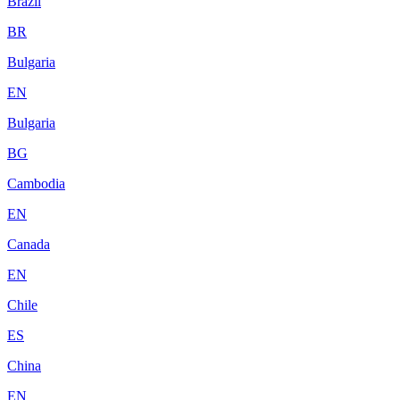
Brazil
BR
Bulgaria
EN
Bulgaria
BG
Cambodia
EN
Canada
EN
Chile
ES
China
EN