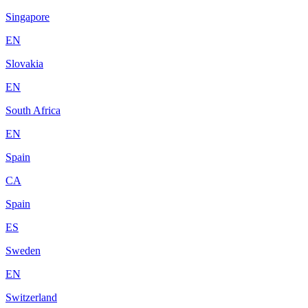
Singapore
EN
Slovakia
EN
South Africa
EN
Spain
CA
Spain
ES
Sweden
EN
Switzerland