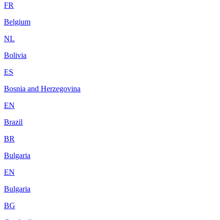
FR
Belgium
NL
Bolivia
ES
Bosnia and Herzegovina
EN
Brazil
BR
Bulgaria
EN
Bulgaria
BG