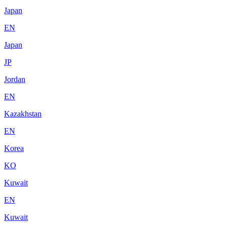
Japan
EN
Japan
JP
Jordan
EN
Kazakhstan
EN
Korea
KO
Kuwait
EN
Kuwait