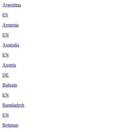
Argentina
ES
Armenia
EN
Australia
EN
Austria
DE
Bahrain
EN
Bangladesh
EN
Belgium