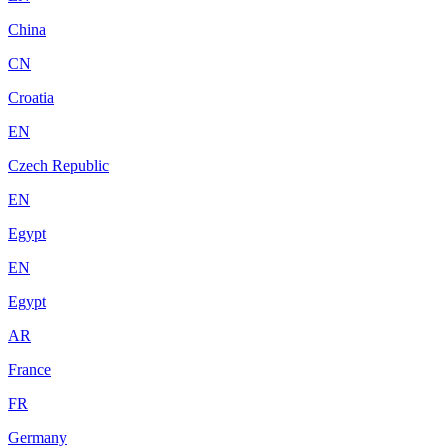
China
CN
Croatia
EN
Czech Republic
EN
Egypt
EN
Egypt
AR
France
FR
Germany