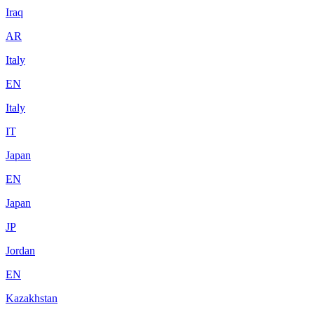
Iraq
AR
Italy
EN
Italy
IT
Japan
EN
Japan
JP
Jordan
EN
Kazakhstan