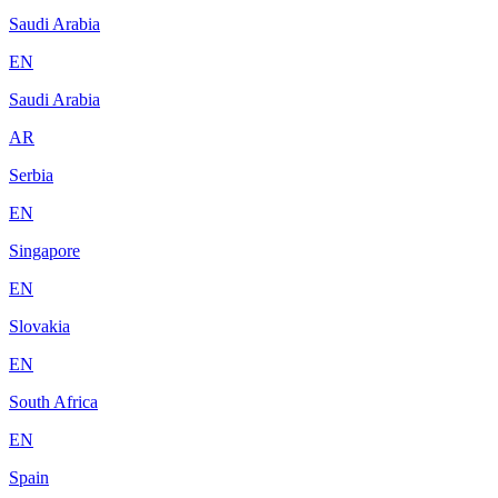
Saudi Arabia
EN
Saudi Arabia
AR
Serbia
EN
Singapore
EN
Slovakia
EN
South Africa
EN
Spain