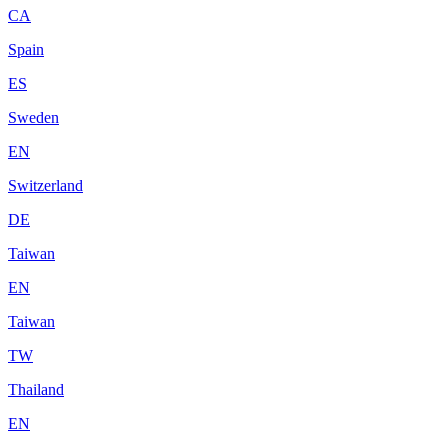
CA
Spain
ES
Sweden
EN
Switzerland
DE
Taiwan
EN
Taiwan
TW
Thailand
EN