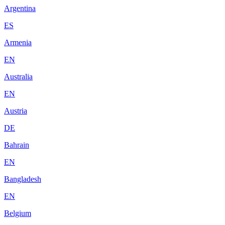
Argentina
ES
Armenia
EN
Australia
EN
Austria
DE
Bahrain
EN
Bangladesh
EN
Belgium