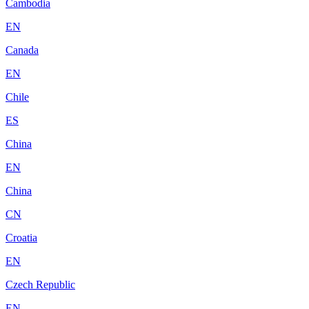
Cambodia
EN
Canada
EN
Chile
ES
China
EN
China
CN
Croatia
EN
Czech Republic
EN