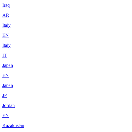
Iraq
AR
Italy
EN
Italy
IT
Japan
EN
Japan
JP
Jordan
EN
Kazakhstan