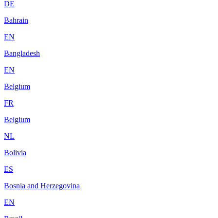
DE
Bahrain
EN
Bangladesh
EN
Belgium
FR
Belgium
NL
Bolivia
ES
Bosnia and Herzegovina
EN