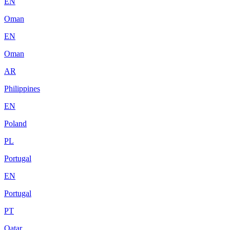
EN
Oman
EN
Oman
AR
Philippines
EN
Poland
PL
Portugal
EN
Portugal
PT
Qatar