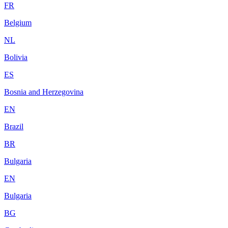
FR
Belgium
NL
Bolivia
ES
Bosnia and Herzegovina
EN
Brazil
BR
Bulgaria
EN
Bulgaria
BG