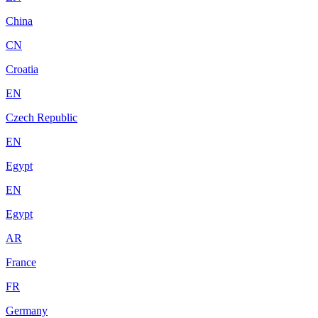
China
CN
Croatia
EN
Czech Republic
EN
Egypt
EN
Egypt
AR
France
FR
Germany