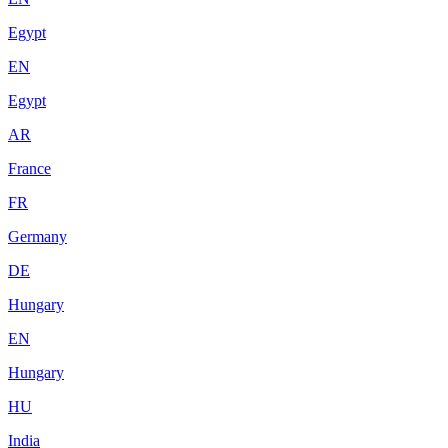
Egypt
EN
Egypt
AR
France
FR
Germany
DE
Hungary
EN
Hungary
HU
India