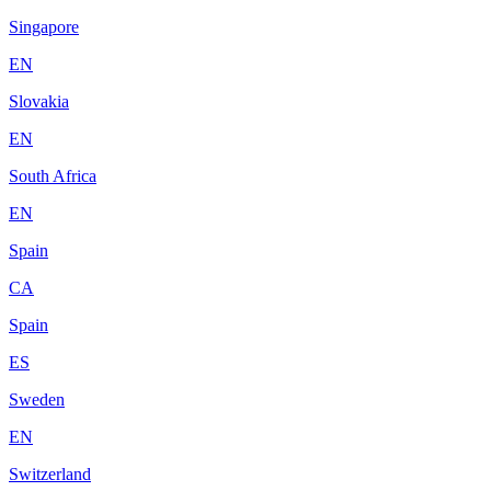
Singapore
EN
Slovakia
EN
South Africa
EN
Spain
CA
Spain
ES
Sweden
EN
Switzerland