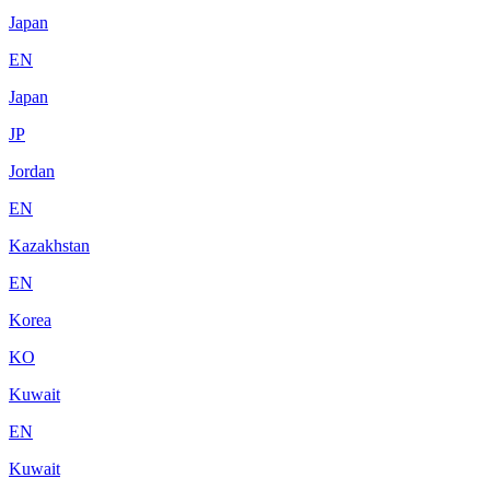
Japan
EN
Japan
JP
Jordan
EN
Kazakhstan
EN
Korea
KO
Kuwait
EN
Kuwait