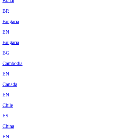
Brazil
BR
Bulgaria
EN
Bulgaria
BG
Cambodia
EN
Canada
EN
Chile
ES
China
EN