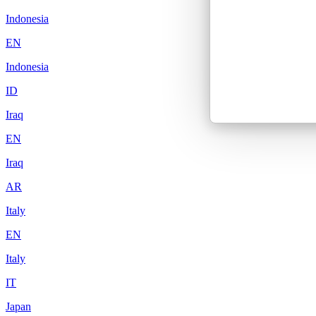
Indonesia
EN
Indonesia
ID
Iraq
EN
Iraq
AR
Italy
EN
Italy
IT
Japan