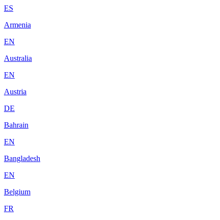
ES
Armenia
EN
Australia
EN
Austria
DE
Bahrain
EN
Bangladesh
EN
Belgium
FR