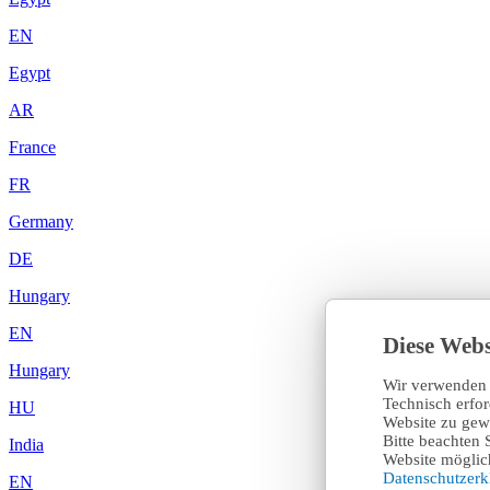
EN
Egypt
AR
France
FR
Germany
DE
Hungary
EN
Diese Webs
Hungary
Wir verwenden 
Technisch erfo
HU
Website zu gewä
Bitte beachten 
India
Website möglich
Datenschutzer
EN