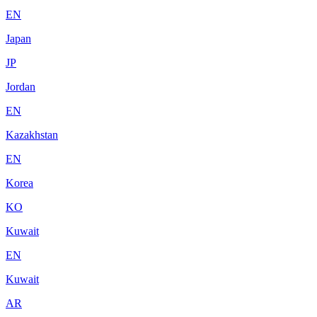
EN
Japan
JP
Jordan
EN
Kazakhstan
EN
Korea
KO
Kuwait
EN
Kuwait
AR