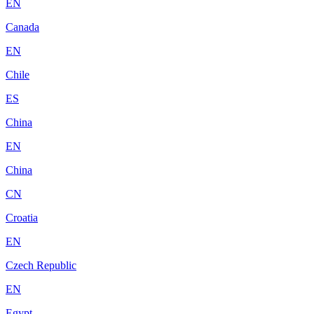
EN
Canada
EN
Chile
ES
China
EN
China
CN
Croatia
EN
Czech Republic
EN
Egypt