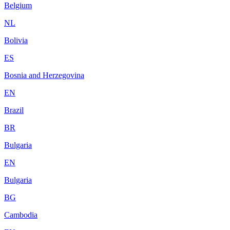
Belgium
NL
Bolivia
ES
Bosnia and Herzegovina
EN
Brazil
BR
Bulgaria
EN
Bulgaria
BG
Cambodia