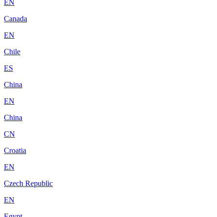
EN
Canada
EN
Chile
ES
China
EN
China
CN
Croatia
EN
Czech Republic
EN
Egypt