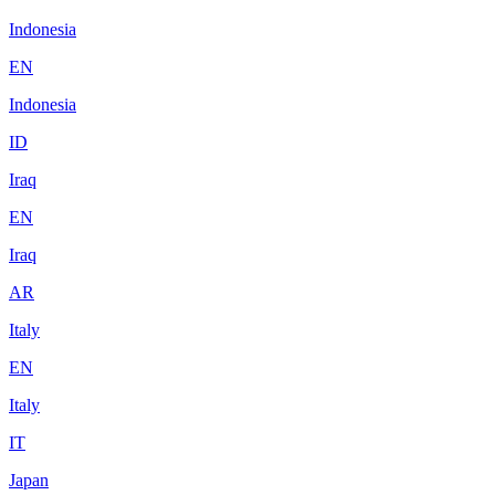
Indonesia
EN
Indonesia
ID
Iraq
EN
Iraq
AR
Italy
EN
Italy
IT
Japan