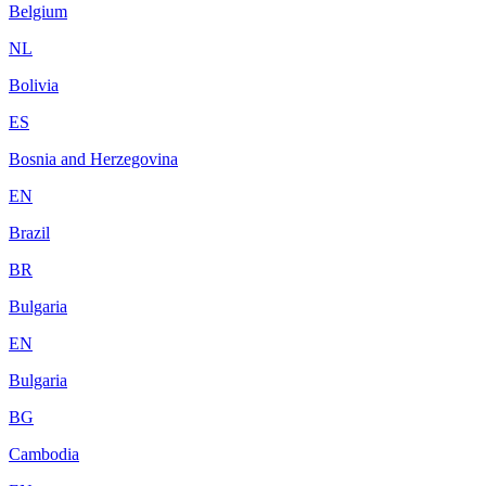
Belgium
NL
Bolivia
ES
Bosnia and Herzegovina
EN
Brazil
BR
Bulgaria
EN
Bulgaria
BG
Cambodia