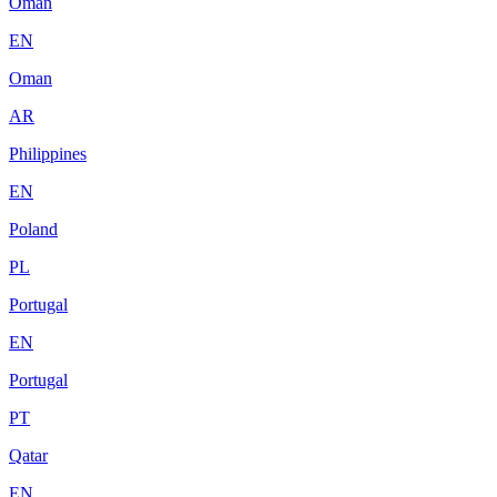
Oman
EN
Oman
AR
Philippines
EN
Poland
PL
Portugal
EN
Portugal
PT
Qatar
EN