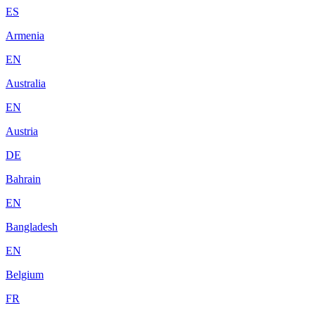
ES
Armenia
EN
Australia
EN
Austria
DE
Bahrain
EN
Bangladesh
EN
Belgium
FR