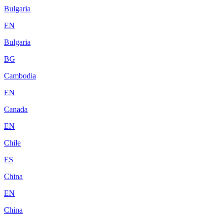
Bulgaria
EN
Bulgaria
BG
Cambodia
EN
Canada
EN
Chile
ES
China
EN
China