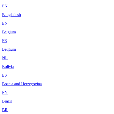
EN
Bangladesh
EN
Belgium
FR
Belgium
NL
Bolivia
ES
Bosnia and Herzegovina
EN
Brazil
BR