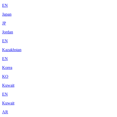
EN
Japan
JP
Jordan
EN
Kazakhstan
EN
Korea
KO
Kuwait
EN
Kuwait
AR