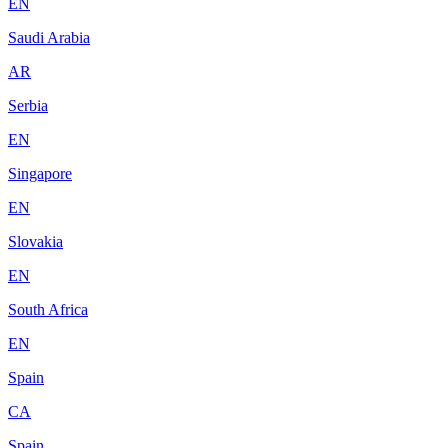
EN
Saudi Arabia
AR
Serbia
EN
Singapore
EN
Slovakia
EN
South Africa
EN
Spain
CA
Spain