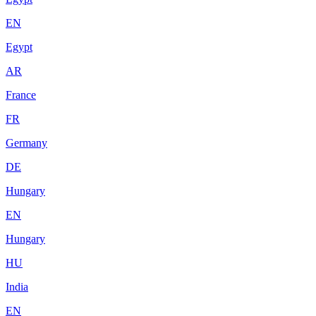
EN
Egypt
AR
France
FR
Germany
DE
Hungary
EN
Hungary
HU
India
EN