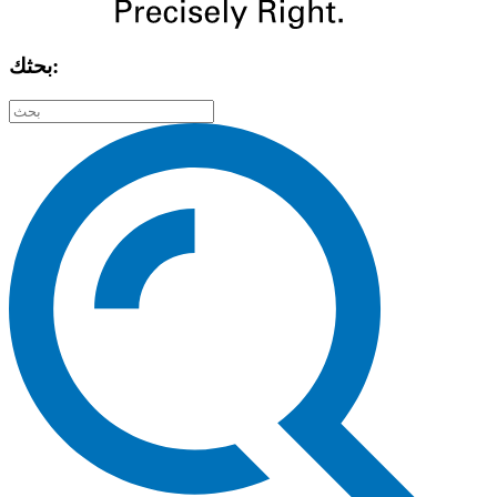
بحثك: