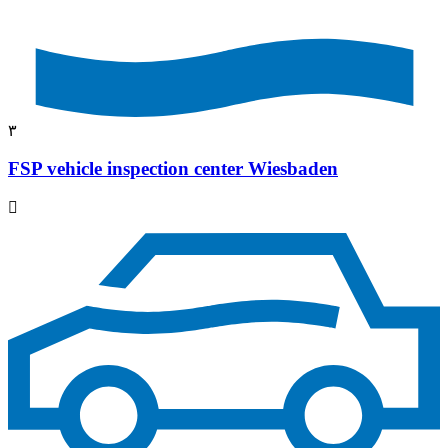
٣
FSP vehicle inspection center Wiesbaden