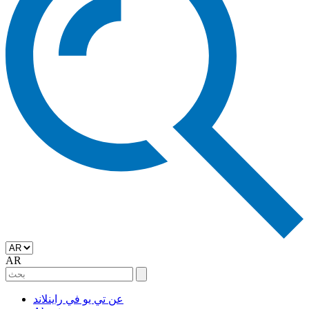
AR
عن تي يو في راينلاند