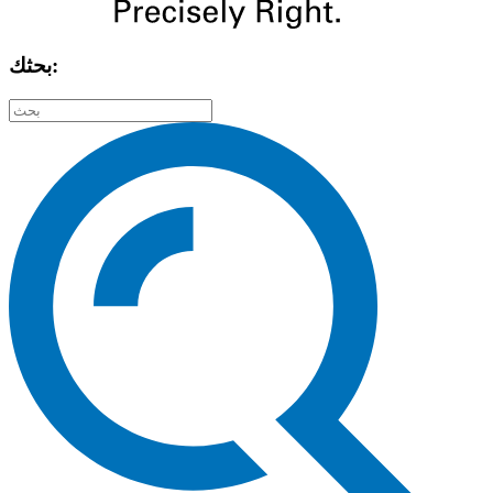
بحثك: