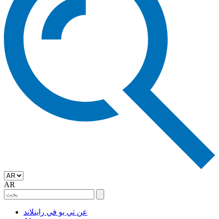
AR
عن تي يو في راينلاند