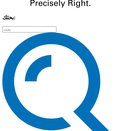
بحثك: