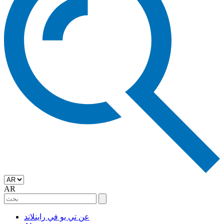
AR
عن تي يو في راينلاند