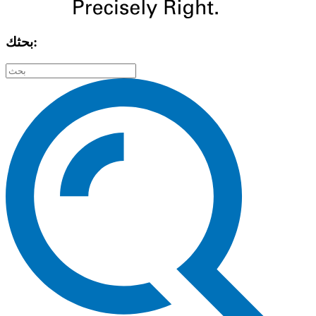
بحثك: