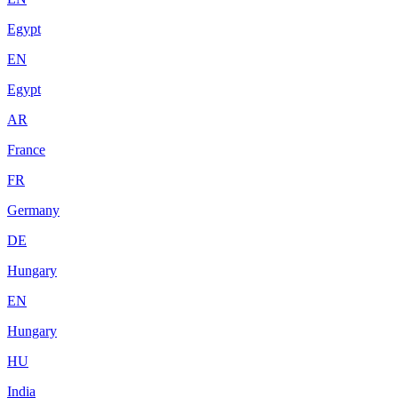
Egypt
EN
Egypt
AR
France
FR
Germany
DE
Hungary
EN
Hungary
HU
India