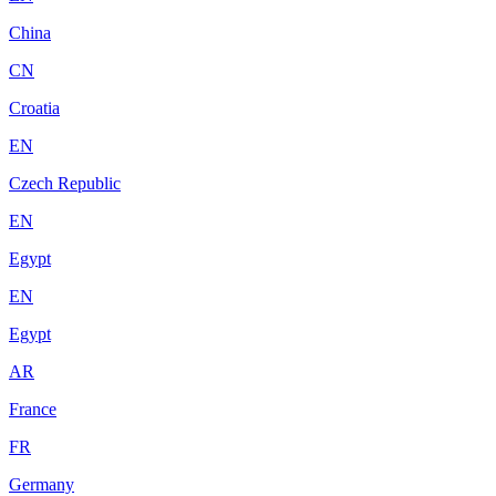
China
CN
Croatia
EN
Czech Republic
EN
Egypt
EN
Egypt
AR
France
FR
Germany