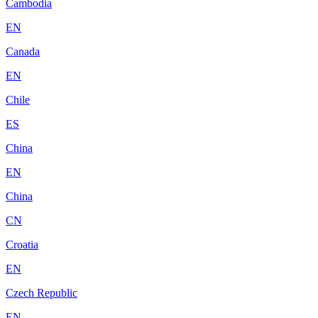
Cambodia
EN
Canada
EN
Chile
ES
China
EN
China
CN
Croatia
EN
Czech Republic
EN