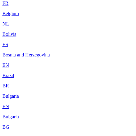
FR
Belgium
NL
Bolivia
ES
Bosnia and Herzegovina
EN
Brazil
BR
Bulgaria
EN
Bulgaria
BG