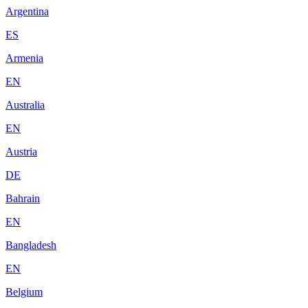
Argentina
ES
Armenia
EN
Australia
EN
Austria
DE
Bahrain
EN
Bangladesh
EN
Belgium