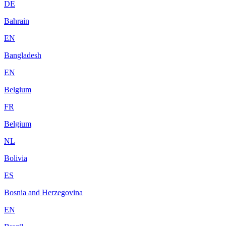
DE
Bahrain
EN
Bangladesh
EN
Belgium
FR
Belgium
NL
Bolivia
ES
Bosnia and Herzegovina
EN