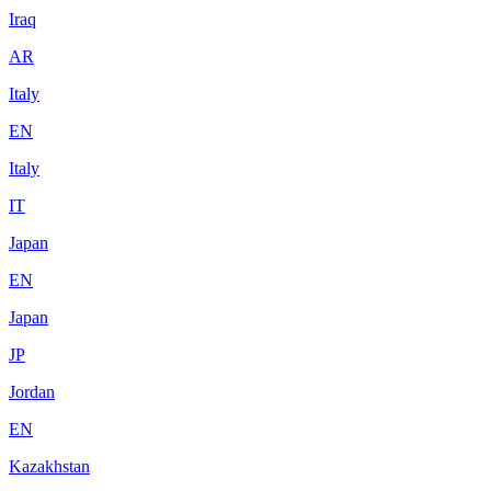
Iraq
AR
Italy
EN
Italy
IT
Japan
EN
Japan
JP
Jordan
EN
Kazakhstan