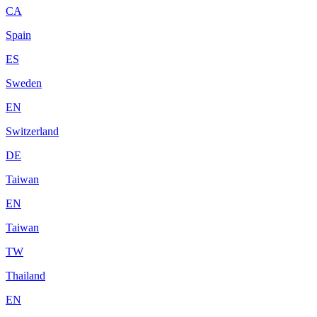
CA
Spain
ES
Sweden
EN
Switzerland
DE
Taiwan
EN
Taiwan
TW
Thailand
EN