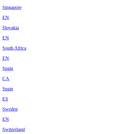
Singapore
EN
Slovakia
EN
South Africa
EN
Spain
CA
Spain
ES
Sweden
EN
Switzerland