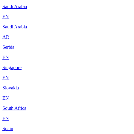
Saudi Arabia
EN
Saudi Arabia
AR
Serbia
EN
Singapore
EN
Slovakia
EN
South Africa
EN
Spain