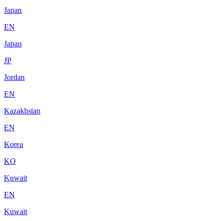
Japan
EN
Japan
JP
Jordan
EN
Kazakhstan
EN
Korea
KO
Kuwait
EN
Kuwait