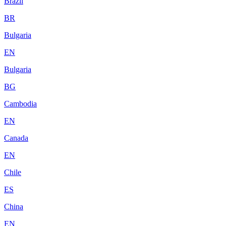
Brazil
BR
Bulgaria
EN
Bulgaria
BG
Cambodia
EN
Canada
EN
Chile
ES
China
EN