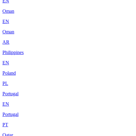
EN
Oman
EN
Oman
AR
Philippines
EN
Poland
PL
Portugal
EN
Portugal
PT
Qatar