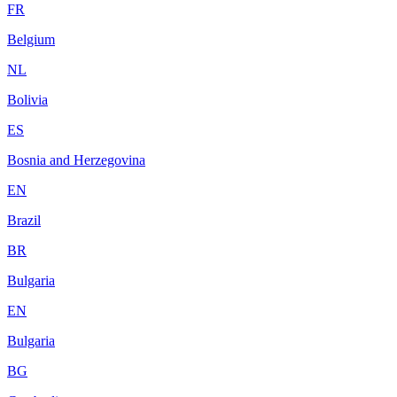
FR
Belgium
NL
Bolivia
ES
Bosnia and Herzegovina
EN
Brazil
BR
Bulgaria
EN
Bulgaria
BG