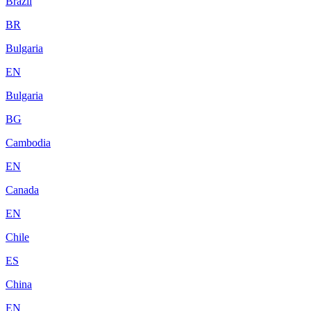
Brazil
BR
Bulgaria
EN
Bulgaria
BG
Cambodia
EN
Canada
EN
Chile
ES
China
EN