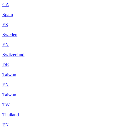
CA
Spain
ES
Sweden
EN
Switzerland
DE
Taiwan
EN
Taiwan
TW
Thailand
EN