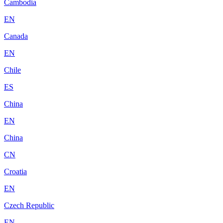
Cambodia
EN
Canada
EN
Chile
ES
China
EN
China
CN
Croatia
EN
Czech Republic
EN