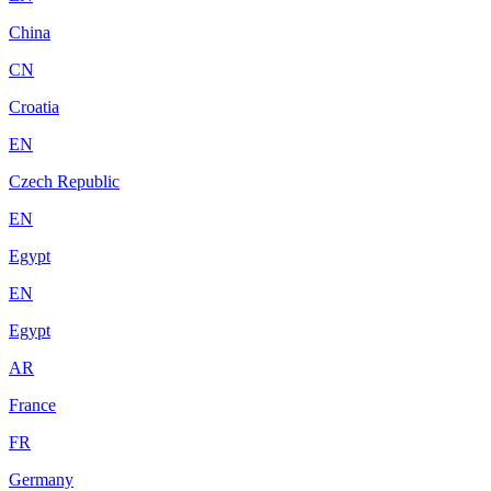
China
CN
Croatia
EN
Czech Republic
EN
Egypt
EN
Egypt
AR
France
FR
Germany