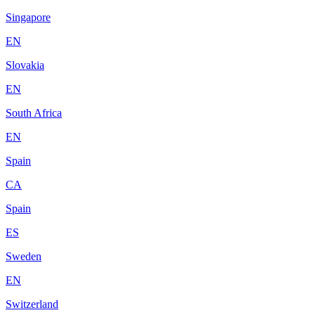
Singapore
EN
Slovakia
EN
South Africa
EN
Spain
CA
Spain
ES
Sweden
EN
Switzerland