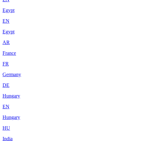
Egypt
EN
Egypt
AR
France
FR
Germany
DE
Hungary
EN
Hungary
HU
India