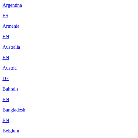
Argentina
ES
Armenia
EN
Australia
EN
Austria
DE
Bahrain
EN
Bangladesh
EN
Belgium