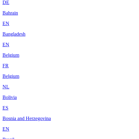
DE
Bahrain
EN
Bangladesh
EN
Belgium
FR
Belgium
NL
Bolivia
ES
Bosnia and Herzegovina
EN