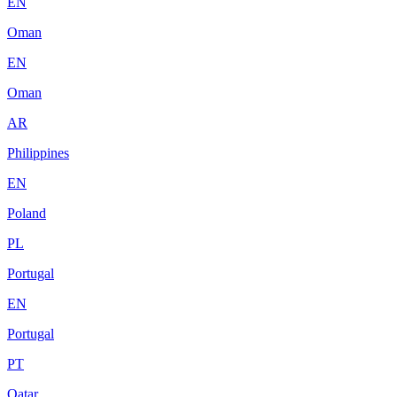
EN
Oman
EN
Oman
AR
Philippines
EN
Poland
PL
Portugal
EN
Portugal
PT
Qatar