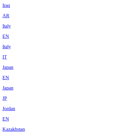
Iraq
AR
Italy
EN
Italy
IT
Japan
EN
Japan
JP
Jordan
EN
Kazakhstan