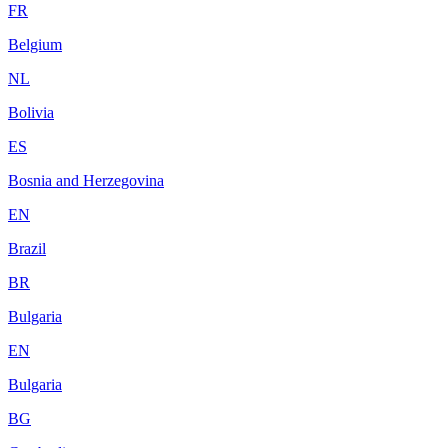
FR
Belgium
NL
Bolivia
ES
Bosnia and Herzegovina
EN
Brazil
BR
Bulgaria
EN
Bulgaria
BG