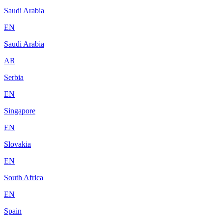
Saudi Arabia
EN
Saudi Arabia
AR
Serbia
EN
Singapore
EN
Slovakia
EN
South Africa
EN
Spain