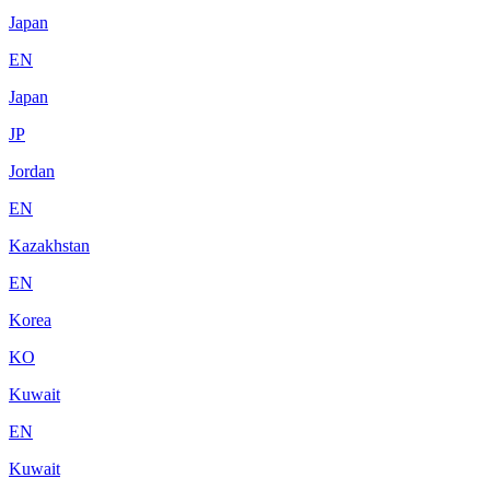
Japan
EN
Japan
JP
Jordan
EN
Kazakhstan
EN
Korea
KO
Kuwait
EN
Kuwait