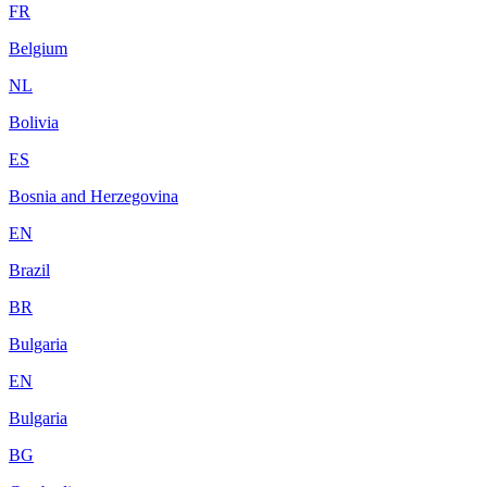
FR
Belgium
NL
Bolivia
ES
Bosnia and Herzegovina
EN
Brazil
BR
Bulgaria
EN
Bulgaria
BG