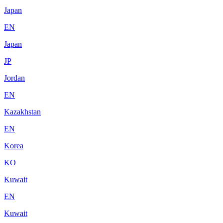
Japan
EN
Japan
JP
Jordan
EN
Kazakhstan
EN
Korea
KO
Kuwait
EN
Kuwait