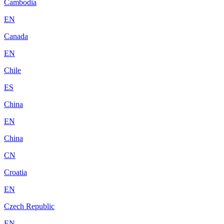
Cambodia
EN
Canada
EN
Chile
ES
China
EN
China
CN
Croatia
EN
Czech Republic
EN