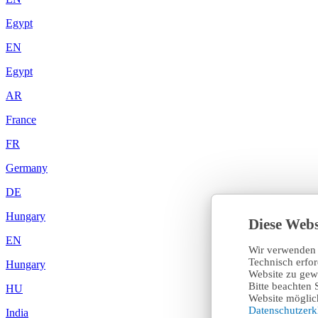
Egypt
EN
Egypt
AR
France
FR
Germany
DE
Hungary
Diese Webs
EN
Wir verwenden 
Technisch erfo
Hungary
Website zu gewä
Bitte beachten 
HU
Website möglich
Datenschutzer
India