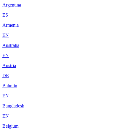
Argentina
ES
Armenia
EN
Australia
EN
Austria
DE
Bahrain
EN
Bangladesh
EN
Belgium