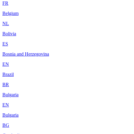
FR
Belgium
NL
Bolivia
ES
Bosnia and Herzegovina
EN
Brazil
BR
Bulgaria
EN
Bulgaria
BG