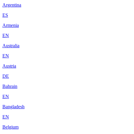
Argentina
ES
Armenia
EN
Australia
EN
Austria
DE
Bahrain
EN
Bangladesh
EN
Belgium