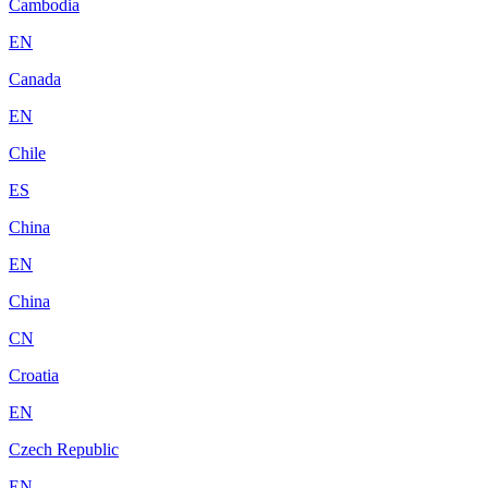
Cambodia
EN
Canada
EN
Chile
ES
China
EN
China
CN
Croatia
EN
Czech Republic
EN