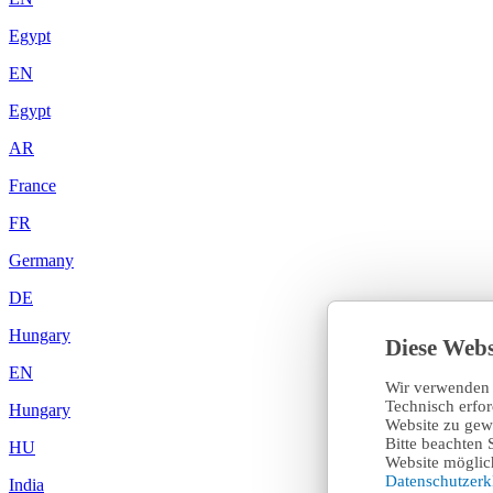
Egypt
EN
Egypt
AR
France
FR
Germany
DE
Hungary
Diese Webs
EN
Wir verwenden 
Technisch erfo
Hungary
Website zu gewä
Bitte beachten 
HU
Website möglich
Datenschutzer
India