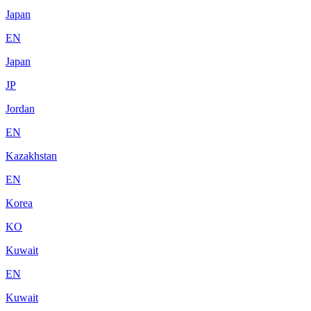
Japan
EN
Japan
JP
Jordan
EN
Kazakhstan
EN
Korea
KO
Kuwait
EN
Kuwait