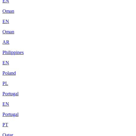
EN
Oman
EN
Oman
AR
Philippines
EN
Poland
PL
Portugal
EN
Portugal
PT
Qatar