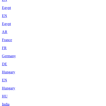
Egypt
EN
Egypt
AR
France
FR
Germany
DE
Hungary
EN
Hungary
HU
India