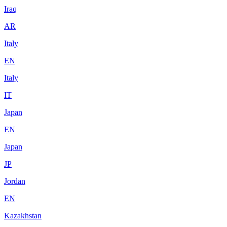
Iraq
AR
Italy
EN
Italy
IT
Japan
EN
Japan
JP
Jordan
EN
Kazakhstan