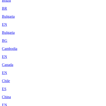
Brazil
BR
Bulgaria
EN
Bulgaria
BG
Cambodia
EN
Canada
EN
Chile
ES
China
EN