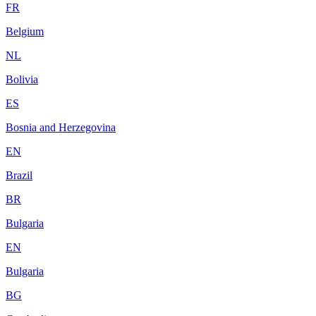
FR
Belgium
NL
Bolivia
ES
Bosnia and Herzegovina
EN
Brazil
BR
Bulgaria
EN
Bulgaria
BG