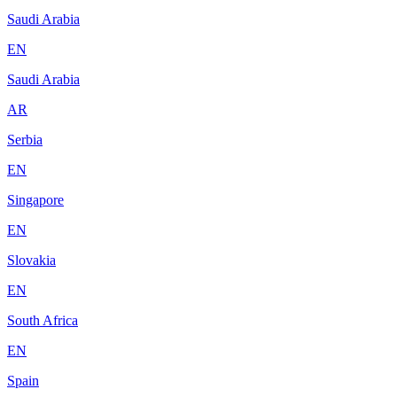
Saudi Arabia
EN
Saudi Arabia
AR
Serbia
EN
Singapore
EN
Slovakia
EN
South Africa
EN
Spain