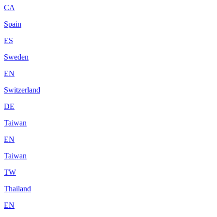
CA
Spain
ES
Sweden
EN
Switzerland
DE
Taiwan
EN
Taiwan
TW
Thailand
EN