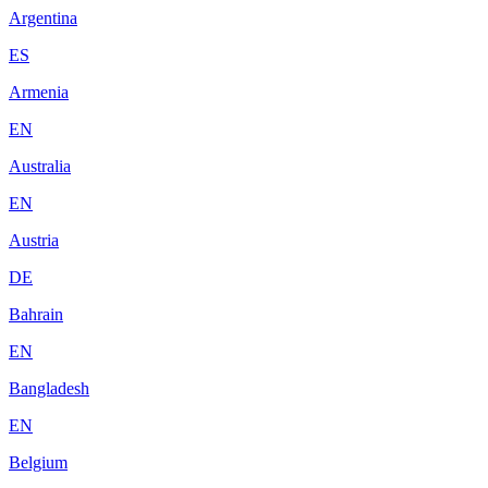
Argentina
ES
Armenia
EN
Australia
EN
Austria
DE
Bahrain
EN
Bangladesh
EN
Belgium