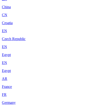
China
CN
Croatia
EN
Czech Republic
EN
Egypt
EN
Egypt
AR
France
FR
Germany