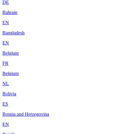
DE
Bahrain
EN
Bangladesh
EN
Belgium
FR
Belgium
NL
Bolivia
ES
Bosnia and Herzegovina
EN