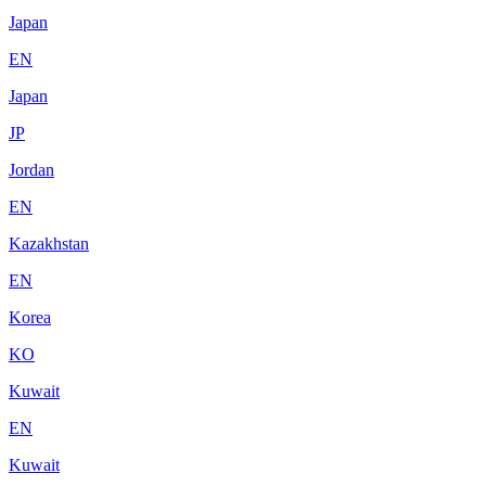
Japan
EN
Japan
JP
Jordan
EN
Kazakhstan
EN
Korea
KO
Kuwait
EN
Kuwait