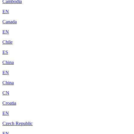
Cambodia
EN
Canada
EN
Chile
ES
China
EN
China
CN
Croatia
EN
Czech Republic
EN