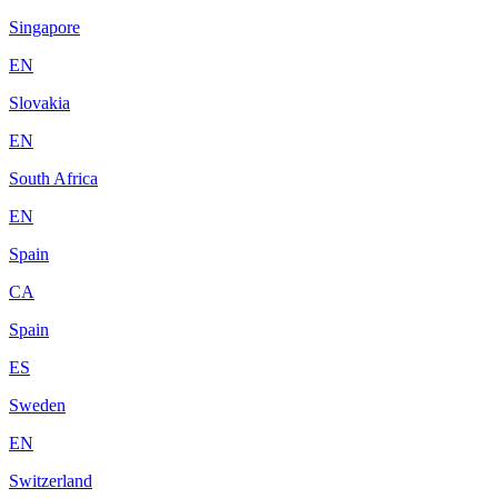
Singapore
EN
Slovakia
EN
South Africa
EN
Spain
CA
Spain
ES
Sweden
EN
Switzerland