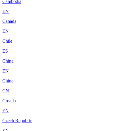
Cambodia
EN
Canada
EN
Chile
ES
China
EN
China
CN
Croatia
EN
Czech Republic
EN