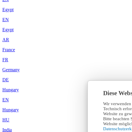
Egypt
EN
Egypt
AR
France
FR
Germany
DE
Hungary
Diese Webs
EN
Wir verwenden 
Technisch erfo
Hungary
Website zu gewä
Bitte beachten 
HU
Website möglich
Datenschutzer
India