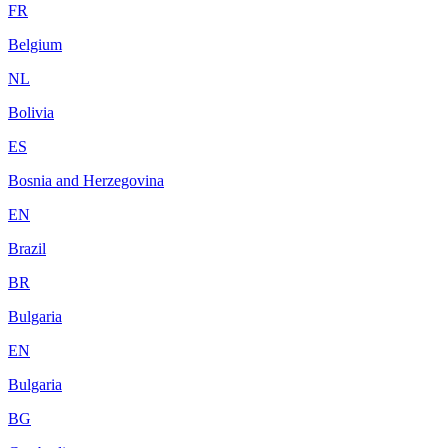
FR
Belgium
NL
Bolivia
ES
Bosnia and Herzegovina
EN
Brazil
BR
Bulgaria
EN
Bulgaria
BG