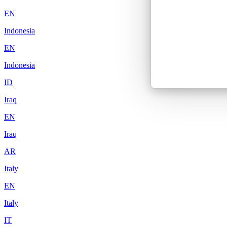
EN
Indonesia
EN
Indonesia
ID
Iraq
EN
Iraq
AR
Italy
EN
Italy
IT