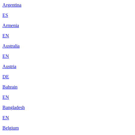
Argentina
ES
Armenia
EN
Australia
EN
Austria
DE
Bahrain
EN
Bangladesh
EN
Belgium