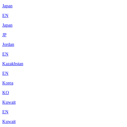
Japan
EN
Japan
JP
Jordan
EN
Kazakhstan
EN
Korea
KO
Kuwait
EN
Kuwait