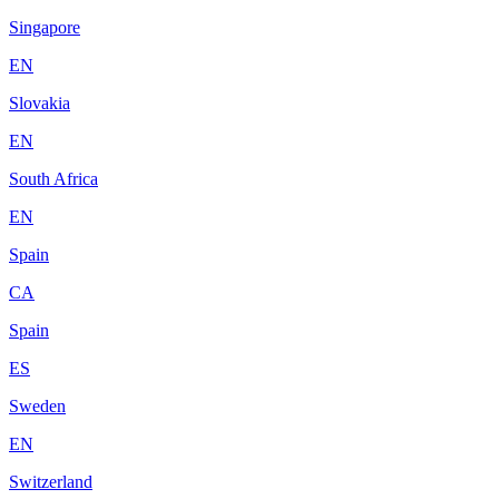
Singapore
EN
Slovakia
EN
South Africa
EN
Spain
CA
Spain
ES
Sweden
EN
Switzerland