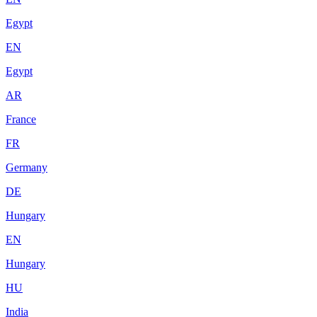
Egypt
EN
Egypt
AR
France
FR
Germany
DE
Hungary
EN
Hungary
HU
India