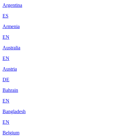
Argentina
ES
Armenia
EN
Australia
EN
Austria
DE
Bahrain
EN
Bangladesh
EN
Belgium