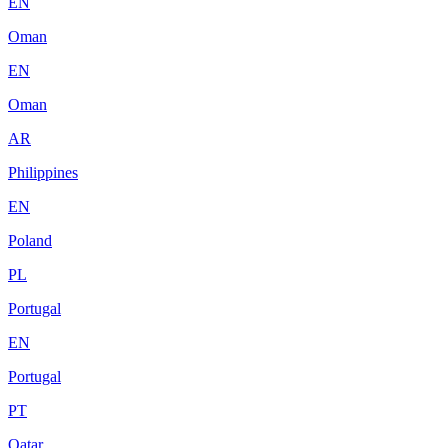
EN
Oman
EN
Oman
AR
Philippines
EN
Poland
PL
Portugal
EN
Portugal
PT
Qatar