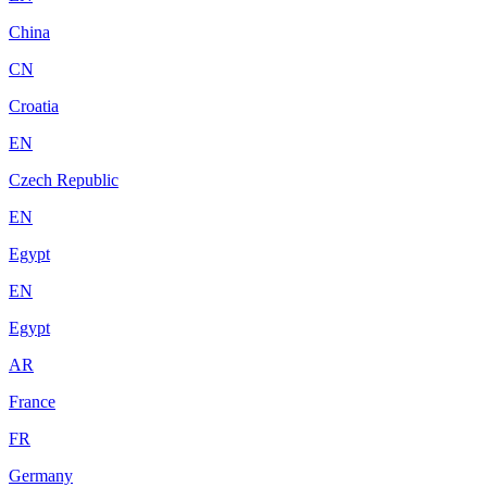
China
CN
Croatia
EN
Czech Republic
EN
Egypt
EN
Egypt
AR
France
FR
Germany