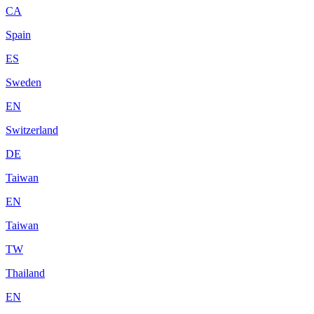
CA
Spain
ES
Sweden
EN
Switzerland
DE
Taiwan
EN
Taiwan
TW
Thailand
EN