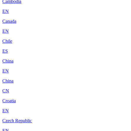
Cambodia
EN
Canada
EN
Chile
ES
China
EN
China
CN
Croatia
EN
Czech Republic
EN