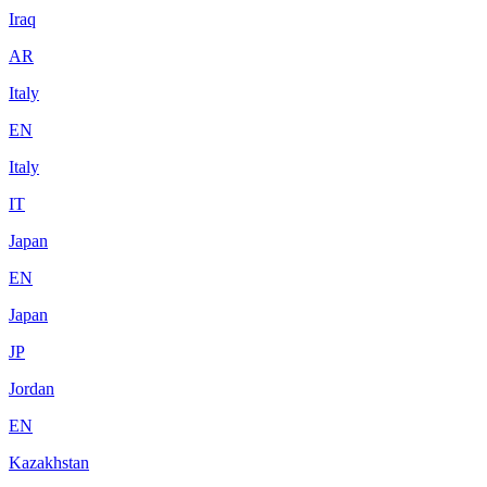
Iraq
AR
Italy
EN
Italy
IT
Japan
EN
Japan
JP
Jordan
EN
Kazakhstan