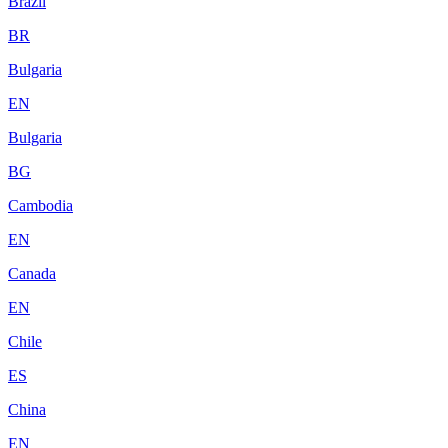
Brazil
BR
Bulgaria
EN
Bulgaria
BG
Cambodia
EN
Canada
EN
Chile
ES
China
EN