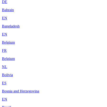
DE
Bahrain
EN
Bangladesh
EN
Belgium
FR
Belgium
NL
Bolivia
ES
Bosnia and Herzegovina
EN