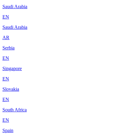
Saudi Arabia
EN
Saudi Arabia
AR
Serbia
EN
Singapore
EN
Slovakia
EN
South Africa
EN
Spain