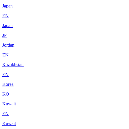
Japan
EN
Japan
JP
Jordan
EN
Kazakhstan
EN
Korea
KO
Kuwait
EN
Kuwait