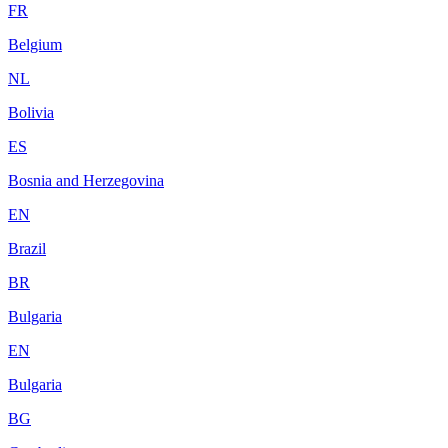
FR
Belgium
NL
Bolivia
ES
Bosnia and Herzegovina
EN
Brazil
BR
Bulgaria
EN
Bulgaria
BG