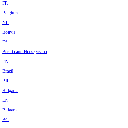
FR
Belgium
NL
Bolivia
ES
Bosnia and Herzegovina
EN
Brazil
BR
Bulgaria
EN
Bulgaria
BG