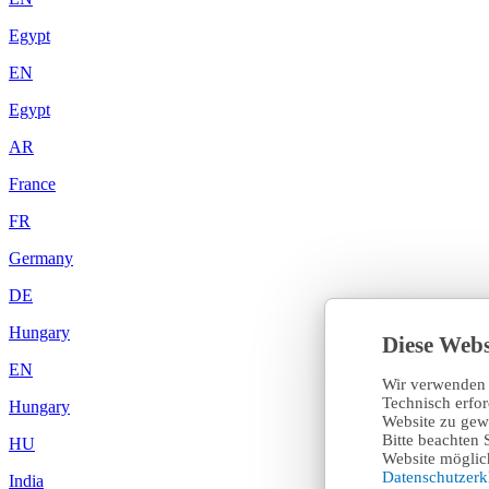
Egypt
EN
Egypt
AR
France
FR
Germany
DE
Hungary
Diese Webs
EN
Wir verwenden 
Technisch erfo
Hungary
Website zu gewä
Bitte beachten 
HU
Website möglich
Datenschutzer
India