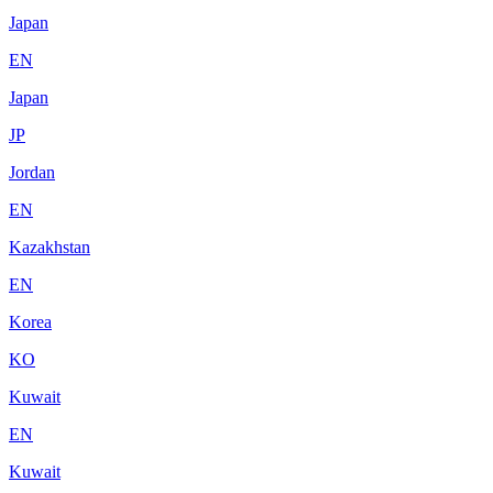
Japan
EN
Japan
JP
Jordan
EN
Kazakhstan
EN
Korea
KO
Kuwait
EN
Kuwait