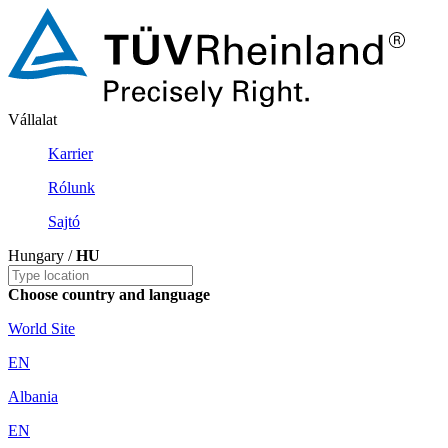
Vállalat
Karrier
Rólunk
Sajtó
Hungary /
HU
Choose country and language
World Site
EN
Albania
EN