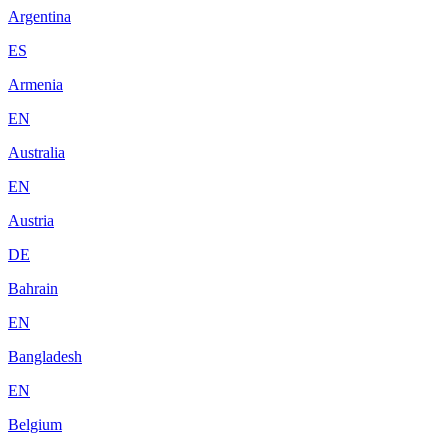
Argentina
ES
Armenia
EN
Australia
EN
Austria
DE
Bahrain
EN
Bangladesh
EN
Belgium