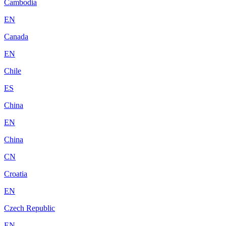
Cambodia
EN
Canada
EN
Chile
ES
China
EN
China
CN
Croatia
EN
Czech Republic
EN