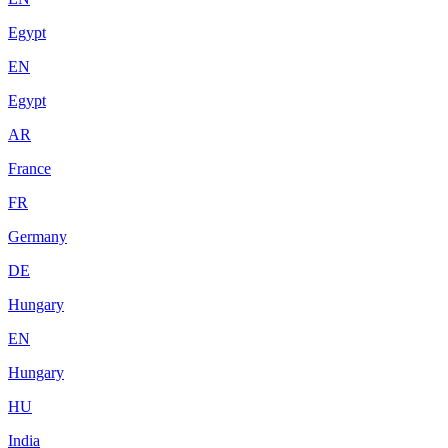
Egypt
EN
Egypt
AR
France
FR
Germany
DE
Hungary
EN
Hungary
HU
India