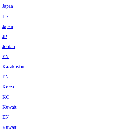
Japan
EN
Japan
JP
Jordan
EN
Kazakhstan
EN
Korea
KO
Kuwait
EN
Kuwait