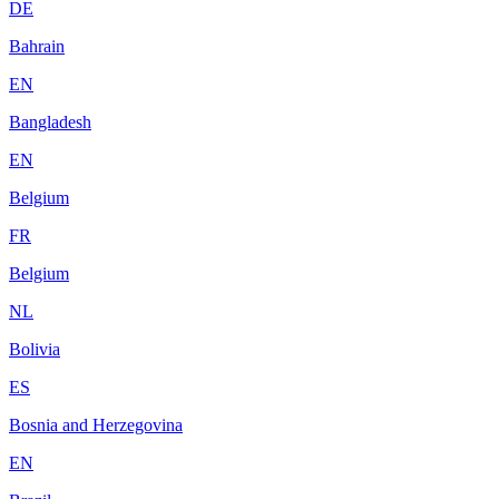
DE
Bahrain
EN
Bangladesh
EN
Belgium
FR
Belgium
NL
Bolivia
ES
Bosnia and Herzegovina
EN