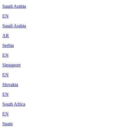
Saudi Arabia
EN
Saudi Arabia
AR
Serbia
EN
Singapore
EN
Slovakia
EN
South Africa
EN
Spain