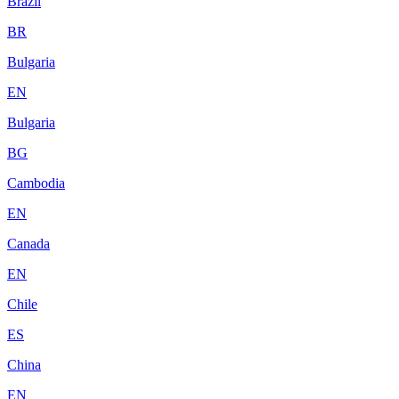
Brazil
BR
Bulgaria
EN
Bulgaria
BG
Cambodia
EN
Canada
EN
Chile
ES
China
EN