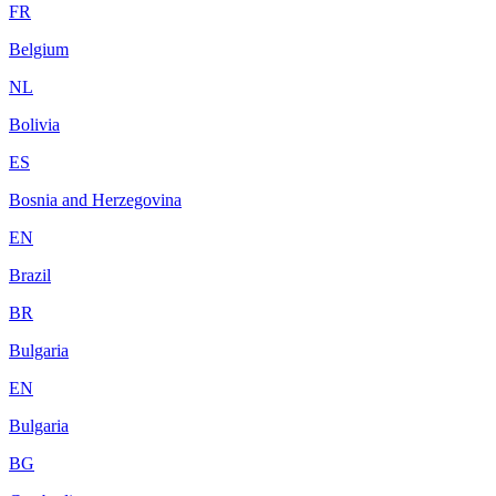
FR
Belgium
NL
Bolivia
ES
Bosnia and Herzegovina
EN
Brazil
BR
Bulgaria
EN
Bulgaria
BG