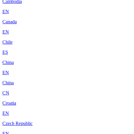
Cambodia
EN
Canada
EN
Chile
ES
China
EN
China
CN
Croatia
EN
Czech Republic
EN