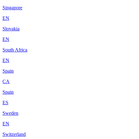
Singapore
EN
Slovakia
EN
South Africa
EN
Spain
CA
Spain
ES
Sweden
EN
Switzerland