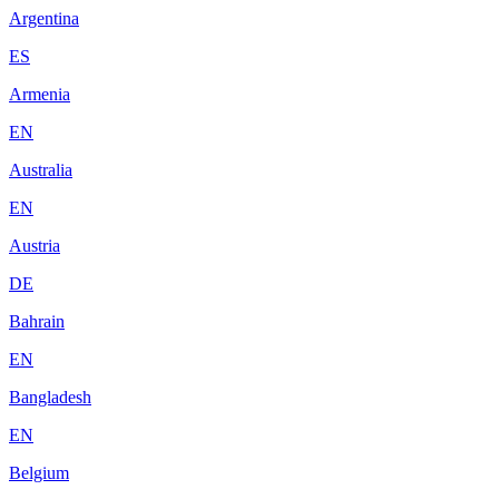
Argentina
ES
Armenia
EN
Australia
EN
Austria
DE
Bahrain
EN
Bangladesh
EN
Belgium