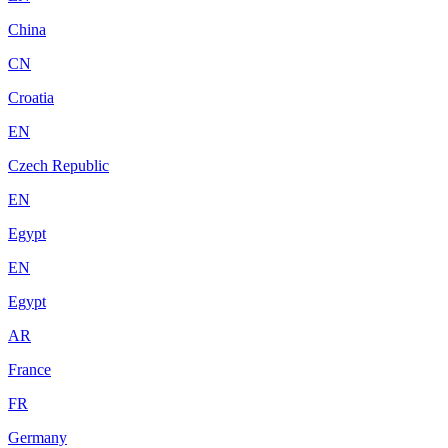
China
CN
Croatia
EN
Czech Republic
EN
Egypt
EN
Egypt
AR
France
FR
Germany