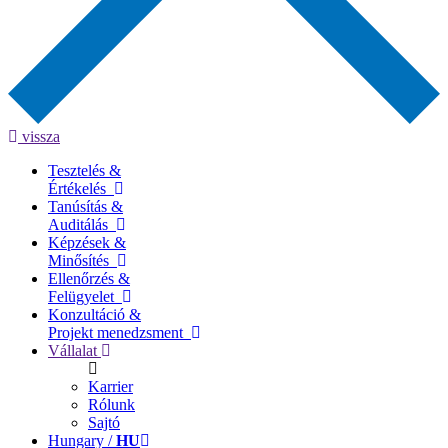
vissza
Tesztelés &
Értékelés
Tanúsítás &
Auditálás
Képzések &
Minősítés
Ellenőrzés &
Felügyelet
Konzultáció &
Projekt menedzsment
Vállalat
Karrier
Rólunk
Sajtó
Hungary /
HU