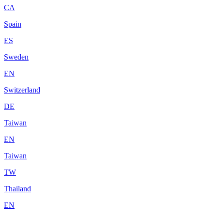
CA
Spain
ES
Sweden
EN
Switzerland
DE
Taiwan
EN
Taiwan
TW
Thailand
EN