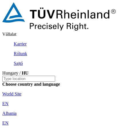
Vállalat
Karrier
Rólunk
Sajtó
Hungary /
HU
Choose country and language
World Site
EN
Albania
EN