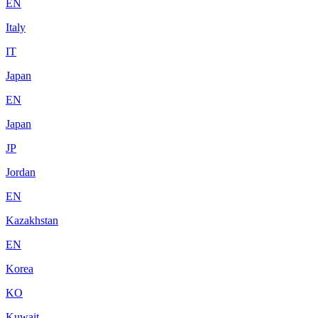
EN
Italy
IT
Japan
EN
Japan
JP
Jordan
EN
Kazakhstan
EN
Korea
KO
Kuwait