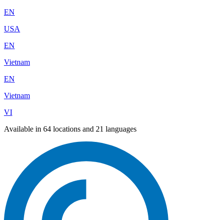
EN
USA
EN
Vietnam
EN
Vietnam
VI
Available in 64 locations and 21 languages