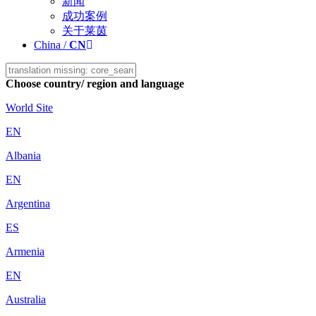
新闻
成功案例
关于莱茵
China /
CN
Choose country/ region and language
World Site
EN
Albania
EN
Argentina
ES
Armenia
EN
Australia