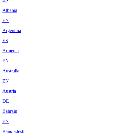
EN
Albania
EN
Argentina
ES
Armenia
EN
Australia
EN
Austria
DE
Bahrain
EN
Bangladesh