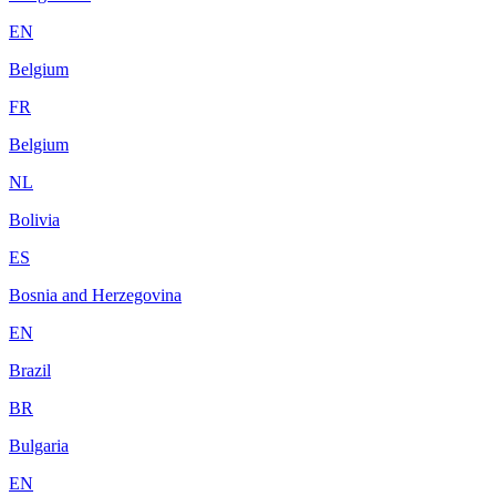
EN
Belgium
FR
Belgium
NL
Bolivia
ES
Bosnia and Herzegovina
EN
Brazil
BR
Bulgaria
EN