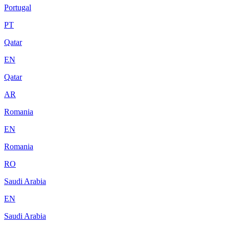
Portugal
PT
Qatar
EN
Qatar
AR
Romania
EN
Romania
RO
Saudi Arabia
EN
Saudi Arabia