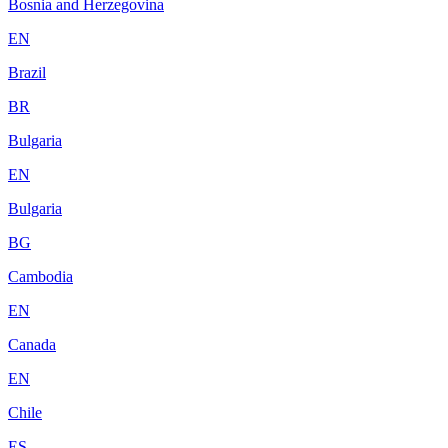
Bosnia and Herzegovina
EN
Brazil
BR
Bulgaria
EN
Bulgaria
BG
Cambodia
EN
Canada
EN
Chile
ES