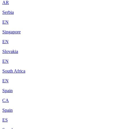
AR
Serbia
EN
Singapore
EN
Slovakia
EN
South Africa
EN
Spain
CA
Spain
ES