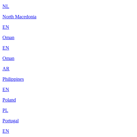
NL
North Macedonia
EN
Oman
EN
Oman
AR
Philippines
EN
Poland
PL
Portugal
EN