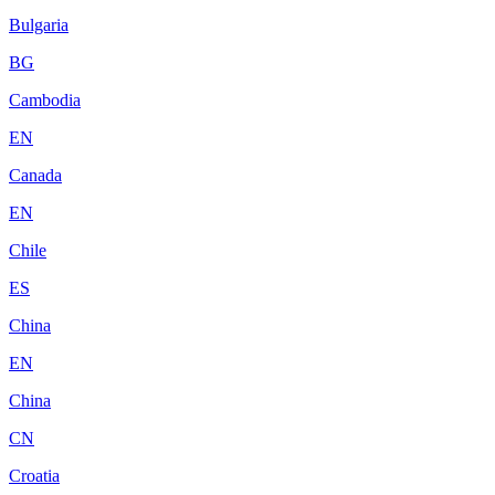
Bulgaria
BG
Cambodia
EN
Canada
EN
Chile
ES
China
EN
China
CN
Croatia