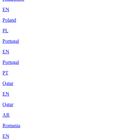
EN
Poland
PL
Portugal
EN
Portugal
PT
Qatar
EN
Qatar
AR
Romania
EN