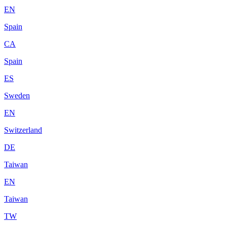
EN
Spain
CA
Spain
ES
Sweden
EN
Switzerland
DE
Taiwan
EN
Taiwan
TW