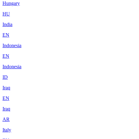
Hungary
HU
India
EN
Indonesia
EN
Indonesia
ID
Iraq
EN
Iraq
AR
Italy