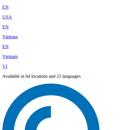
EN
USA
EN
Vietnam
EN
Vietnam
VI
Available in 64 locations and 21 languages