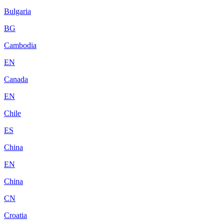
Bulgaria
BG
Cambodia
EN
Canada
EN
Chile
ES
China
EN
China
CN
Croatia