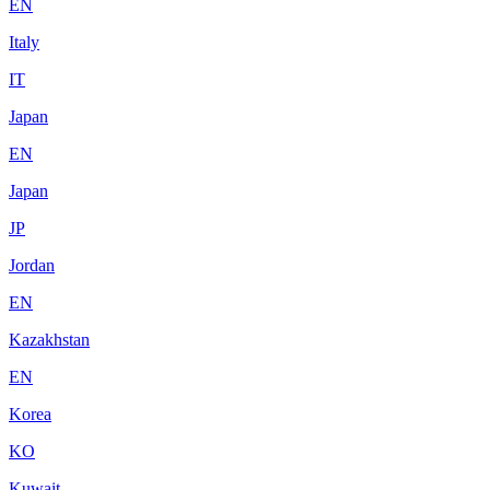
EN
Italy
IT
Japan
EN
Japan
JP
Jordan
EN
Kazakhstan
EN
Korea
KO
Kuwait