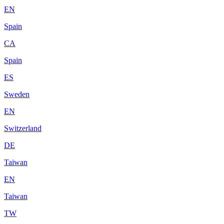
EN
Spain
CA
Spain
ES
Sweden
EN
Switzerland
DE
Taiwan
EN
Taiwan
TW