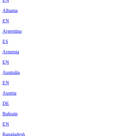
EN
Albania
EN
Argentina
ES
Armenia
EN
Australia
EN
Austria
DE
Bahrain
EN
Bangladesh