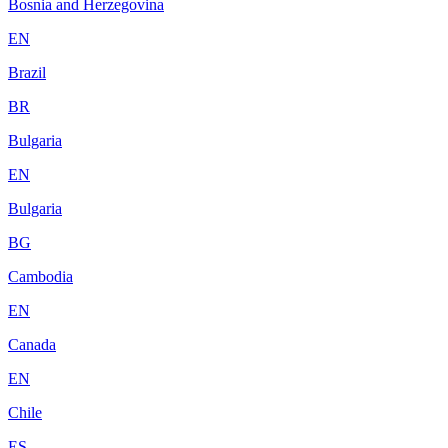
Bosnia and Herzegovina
EN
Brazil
BR
Bulgaria
EN
Bulgaria
BG
Cambodia
EN
Canada
EN
Chile
ES