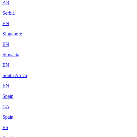
AR
Serbia
EN
Singapore
EN
Slovakia
EN
South Africa
EN
Spain
CA
Spain
ES