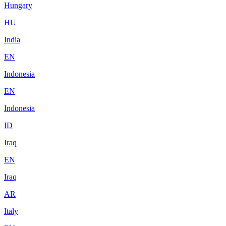
Hungary
HU
India
EN
Indonesia
EN
Indonesia
ID
Iraq
EN
Iraq
AR
Italy