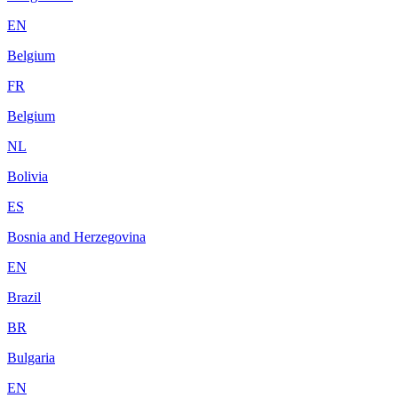
EN
Belgium
FR
Belgium
NL
Bolivia
ES
Bosnia and Herzegovina
EN
Brazil
BR
Bulgaria
EN