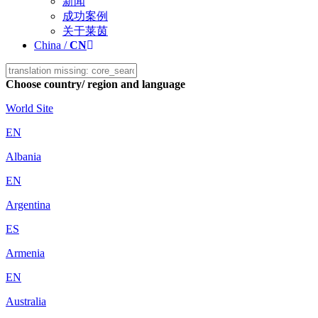
新闻
成功案例
关于莱茵
China /
CN
Choose country/ region and language
World Site
EN
Albania
EN
Argentina
ES
Armenia
EN
Australia