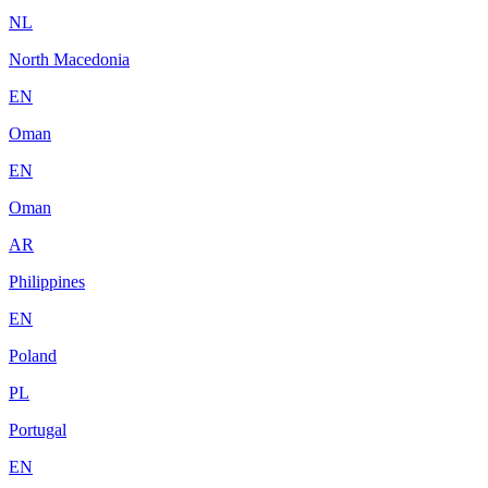
NL
North Macedonia
EN
Oman
EN
Oman
AR
Philippines
EN
Poland
PL
Portugal
EN