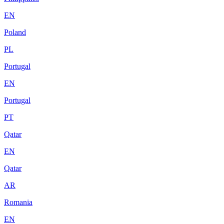
EN
Poland
PL
Portugal
EN
Portugal
PT
Qatar
EN
Qatar
AR
Romania
EN