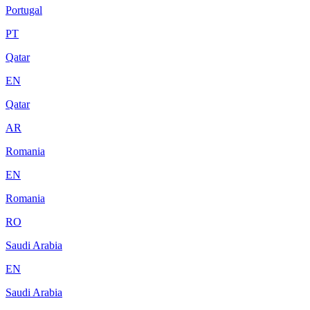
Portugal
PT
Qatar
EN
Qatar
AR
Romania
EN
Romania
RO
Saudi Arabia
EN
Saudi Arabia