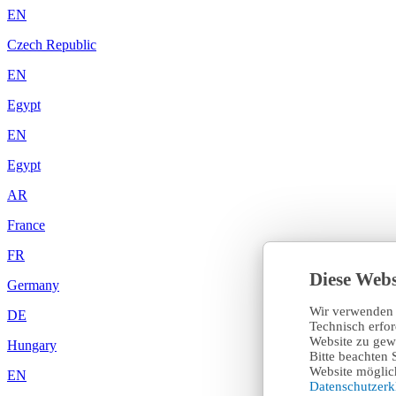
EN
Czech Republic
EN
Egypt
EN
Egypt
AR
France
FR
Diese Webs
Germany
Wir verwenden 
DE
Technisch erfo
Website zu gewä
Hungary
Bitte beachten 
Website möglich
EN
Datenschutzer