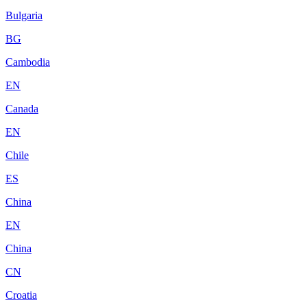
Bulgaria
BG
Cambodia
EN
Canada
EN
Chile
ES
China
EN
China
CN
Croatia