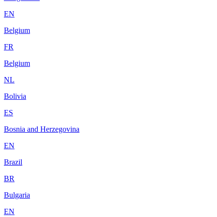
EN
Belgium
FR
Belgium
NL
Bolivia
ES
Bosnia and Herzegovina
EN
Brazil
BR
Bulgaria
EN