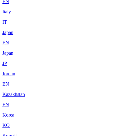
EN
Italy
IT
Japan
EN
Japan
JP
Jordan
EN
Kazakhstan
EN
Korea
KO
Kuwait