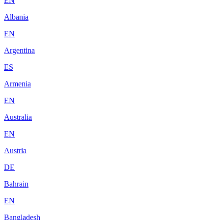
EN
Albania
EN
Argentina
ES
Armenia
EN
Australia
EN
Austria
DE
Bahrain
EN
Bangladesh